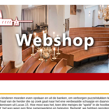
n en kinderen moesten even opstaan en uit de banken, om verborgen puzzelstukken te
haal van de herder die op zoek gaat naar het ene verdwaalde schaapje en daarvoor 
jkenissen uit Lucas 15. Hoe mooi was het, toen drie meisjes de “speld” in de hooi
ld: het was weer een fijne samenwerking en beleving. Bedankt, we hebben genoten