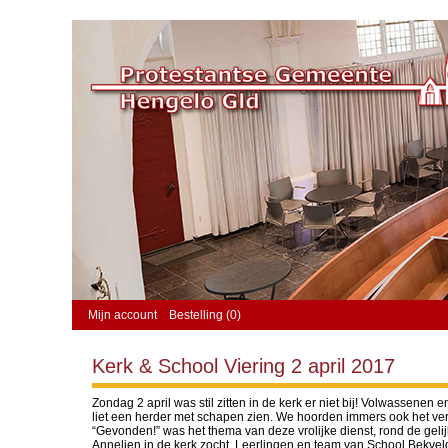
Mijn account
Bestelling (0)
Kerk & School Viering 2 april 2017
Zondag 2 april was stil zitten in de kerk er niet bij! Volwassene
liet een herder met schapen zien. We hoorden immers ook het ver
“Gevonden!” was het thema van deze vrolijke dienst, rond de geli
Annelien in de kerk zocht. Leerlingen en team van School Bekve