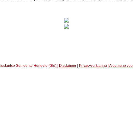
testantse Gemeente Hengelo (Gld) |
Disclaimer
|
Privacyverklaring
|
Algemene voo