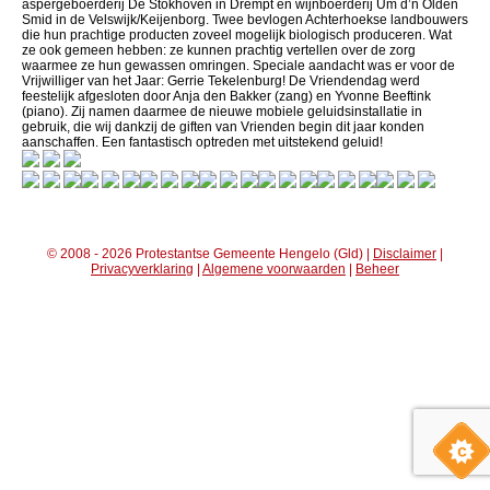
aspergeboerderij De Stokhoven in Drempt en wijnboerderij Um d’n Olden
Smid in de Velswijk/Keijenborg. Twee bevlogen Achterhoekse landbouwers
die hun prachtige producten zoveel mogelijk biologisch produceren. Wat
ze ook gemeen hebben: ze kunnen prachtig vertellen over de zorg
waarmee ze hun gewassen omringen. Speciale aandacht was er voor de
Vrijwilliger van het Jaar: Gerrie Tekelenburg! De Vriendendag werd
feestelijk afgesloten door Anja den Bakker (zang) en Yvonne Beeftink
(piano). Zij namen daarmee de nieuwe mobiele geluidsinstallatie in
gebruik, die wij dankzij de giften van Vrienden begin dit jaar konden
aanschaffen. Een fantastisch optreden met uitstekend geluid!
© 2008 - 2026 Protestantse Gemeente Hengelo (Gld) |
Disclaimer
|
Privacyverklaring
|
Algemene voorwaarden
|
Beheer