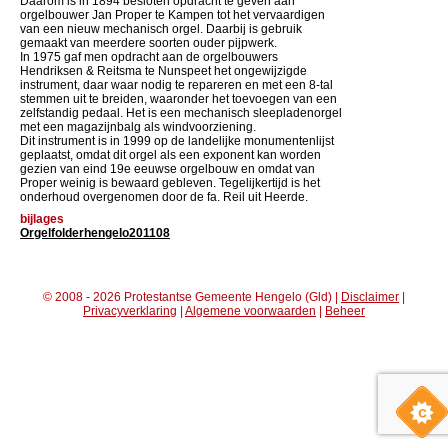
Daarom is in 1894 besloten opdracht te geven aan
orgelbouwer Jan Proper te Kampen tot het vervaardigen
van een nieuw mechanisch orgel. Daarbij is gebruik
gemaakt van meerdere soorten ouder pijpwerk.
In 1975 gaf men opdracht aan de orgelbouwers
Hendriksen & Reitsma te Nunspeet het ongewijzigde
instrument, daar waar nodig te repareren en met een 8-tal
stemmen uit te breiden, waaronder het toevoegen van een
zelfstandig pedaal. Het is een mechanisch sleepladenorgel
met een magazijnbalg als windvoorziening.
Dit instrument is in 1999 op de landelijke monumentenlijst
geplaatst, omdat dit orgel als een exponent kan worden
gezien van eind 19e eeuwse orgelbouw en omdat van
Proper weinig is bewaard gebleven. Tegelijkertijd is het
onderhoud overgenomen door de fa. Reil uit Heerde.
bijlages
Orgelfolderhengelo201108
© 2008 - 2026 Protestantse Gemeente Hengelo (Gld) |
Disclaimer
|
Privacyverklaring
|
Algemene voorwaarden
|
Beheer