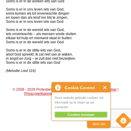
Soms is er in de wolken iets van God
Soms is er in ons leven iets van God,
soms komen wij tot onverwachte dingen
en lopen dan als kind’ren blij te zingen,
Soms is er in ons leven iets van God
Soms is er in de wereld iets van God,
iets onverwachts – als mensen vrede sluiten.
elkaar tot hulp en niemand staat er buiten.
Soms is er in de wereld iets van God
Soms is er in de stilte iets van God,
alsof God spreekt: Ik zal niet van je wijken,
in angst en zorg – je zult dan niet bezwijken.
Soms is er in de stilte iets van God
(Melodie Lied 116)
Cookie Control
© 2008 - 2026 Protestantse Gemeente Hengelo (Gld) |
Disclaimer
|
Privacyverklaring
|
Algemene voorwaarden
|
Beheer
Deze website gebruikt cookies om
informatie op te slaan op uw
computer.
Cookies toestaan
Meer info