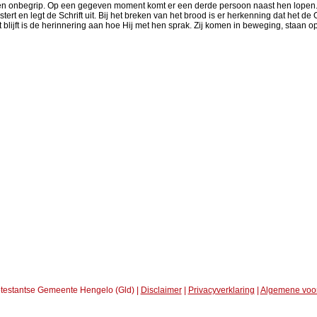
t en onbegrip. Op een gegeven moment komt er een derde persoon naast hen lope
stert en legt de Schrift uit. Bij het breken van het brood is er herkenning dat het d
 blijft is de herinnering aan hoe Hij met hen sprak. Zij komen in beweging, staan 
testantse Gemeente Hengelo (Gld) |
Disclaimer
|
Privacyverklaring
|
Algemene voo