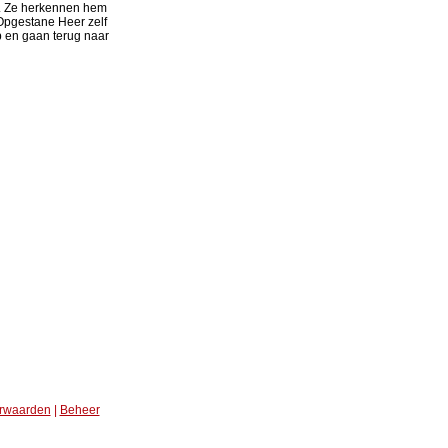
n. Ze herkennen hem
e Opgestane Heer zelf
op en gaan terug naar
rwaarden
|
Beheer