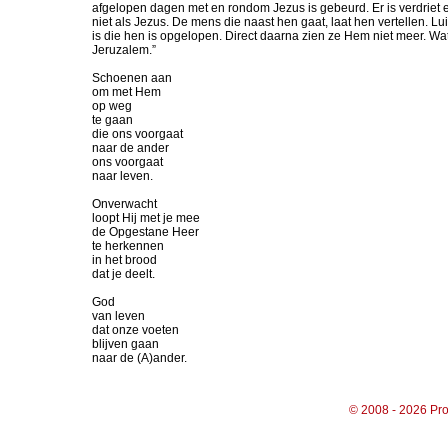
afgelopen dagen met en rondom Jezus is gebeurd. Er is verdrie
niet als Jezus. De mens die naast hen gaat, laat hen vertellen. Lui
is die hen is opgelopen. Direct daarna zien ze Hem niet meer. Wat
Jeruzalem.”
Schoenen aan
om met Hem
op weg
te gaan
die ons voorgaat
naar de ander
ons voorgaat
naar leven.
Onverwacht
loopt Hij met je mee
de Opgestane Heer
te herkennen
in het brood
dat je deelt.
God
van leven
dat onze voeten
blijven gaan
naar de (A)ander.
© 2008 - 2026 Pro