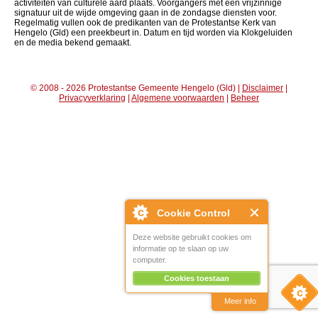
activiteiten van culturele aard plaats. Voorgangers met een vrijzinnige
signatuur uit de wijde omgeving gaan in de zondagse diensten voor.
Regelmatig vullen ook de predikanten van de Protestantse Kerk van
Hengelo (Gld) een preekbeurt in. Datum en tijd worden via Klokgeluiden
en de media bekend gemaakt.
© 2008 - 2026 Protestantse Gemeente Hengelo (Gld) |
Disclaimer
|
Privacyverklaring
|
Algemene voorwaarden
|
Beheer
Cookie Control
Deze website gebruikt cookies om
informatie op te slaan op uw
computer.
Cookies toestaan
Meer info