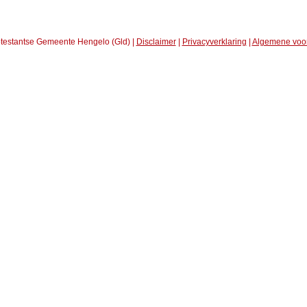
testantse Gemeente Hengelo (Gld) |
Disclaimer
|
Privacyverklaring
|
Algemene voo