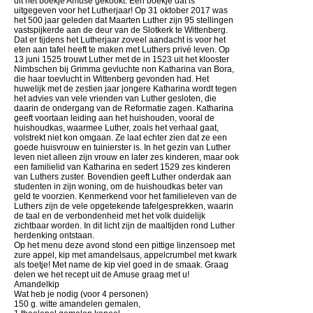
uit het boekje Amuse gekookt. Een boekje dat is
uitgegeven voor het Lutherjaar! Op 31 oktober 2017 was
het 500 jaar geleden dat Maarten Luther zijn 95 stellingen
vastspijkerde aan de deur van de Slotkerk te Wittenberg.
Dat er tijdens het Lutherjaar zoveel aandacht is voor het
eten aan tafel heeft te maken met Luthers privé leven. Op
13 juni 1525 trouwt Luther met de in 1523 uit het klooster
Nimbschen bij Grimma gevluchte non Katharina van Bora,
die haar toevlucht in Wittenberg gevonden had. Het
huwelijk met de zestien jaar jongere Katharina wordt tegen
het advies van vele vrienden van Luther gesloten, die
daarin de ondergang van de Reformatie zagen. Katharina
geeft voortaan leiding aan het huishouden, vooral de
huishoudkas, waarmee Luther, zoals het verhaal gaat,
volstrekt niet kon omgaan. Ze laat echter zien dat ze een
goede huisvrouw en tuinierster is. In het gezin van Luther
leven niet alleen zijn vrouw en later zes kinderen, maar ook
een familielid van Katharina en sedert 1529 zes kinderen
van Luthers zuster. Bovendien geeft Luther onderdak aan
studenten in zijn woning, om de huishoudkas beter van
geld te voorzien. Kenmerkend voor het familieleven van de
Luthers zijn de vele opgetekende tafelgesprekken, waarin
de taal en de verbondenheid met het volk duidelijk
zichtbaar worden. In dit licht zijn de maaltijden rond Luther
herdenking ontstaan.
Op het menu deze avond stond een pittige linzensoep met
zure appel, kip met amandelsaus, appelcrumbel met kwark
als toetje! Met name de kip viel goed in de smaak. Graag
delen we het recept uit de Amuse graag met u!
Amandelkip
Wat heb je nodig (voor 4 personen)
150 g. witte amandelen gemalen,