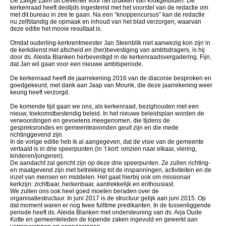
De Zalige Zalm uit Deventer voor het drukken van Klokgeluiden. De
kerkenraad heeft destijds ingestemd met het voorstel van de redactie om
met dit bureau in zee te gaan. Na een “knoppencursus” kan de redactie
nu zelfstandig de opmaak en inhoud van het blad verzorgen, waarvan
deze editie het mooie resultaat is.
Omdat ouderling-kerkrentmeester Jan Steenblik niet aanwezig kon zijn in
de kerkdienst met afscheid en (her)bevestiging van ambtsdragers, is hij
door ds. Aleida Blanken herbevestigd in de kerkenraadsvergadering. Fijn,
dat Jan wil gaan voor een nieuwe ambtsperiode.
De kerkenraad heeft de jaarrekening 2016 van de diaconie besproken en
goedgekeurd, met dank aan Jaap van Mourik, die deze jaarrekening weer
keurig heeft verzorgd.
De komende tijd gaan we ons, als kerkenraad, bezighouden met een
nieuw, toekomstbestendig beleid. In het nieuwe beleidsplan worden de
verwoordingen en gevoelens meegenomen, die tijdens de
gespreksrondes en gemeenteavonden geuit zijn en die mede
richtinggevend zijn.
In de vorige editie heb ik al aangegeven, dat de visie van de gemeente
vertaald is in drie speerpunten (in ’t kort: omzien naar elkaar, viering,
kinderen/jongeren).
De aandacht zal gericht zijn op deze drie speerpunten. Ze zullen richting-
en maatgevend zijn met betrekking tot de inspanningen, activiteiten en de
inzet van mensen en middelen. Het gaat hierbij ook om missionair
kerkzijn: zichtbaar, herkenbaar, aantrekkelijk en enthousiast.
We zullen ons ook heel goed moeten beraden over de
organisatiestructuur. In juni 2017 is de structuur gelijk aan juni 2015. Op
dat moment waren er nog twee fulltime predikanten. In de tussenliggende
periode heeft ds. Aleida Blanken met ondersteuning van ds. Arja Oude
Kotte en gemeenteleden de lopende zaken ingevuld en gewerkt aan