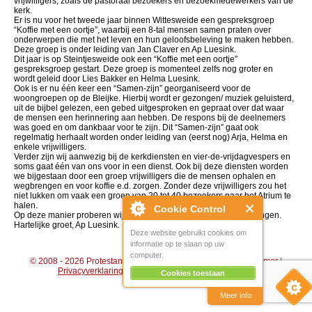
vrijwilligers, zoals de pastoraal bezoekers en bezoekmedewerkers van de
kerk.
Er is nu voor het tweede jaar binnen Wittesweide een gespreksgroep
“Koffie met een oortje”, waarbij een 8-tal mensen samen praten over
onderwerpen die met het leven en hun geloofsbeleving te maken hebben.
Deze groep is onder leiding van Jan Claver en Ap Luesink.
Dit jaar is op Steintjesweide ook een “Koffie met een oortje”
gespreksgroep gestart. Deze groep is momenteel zelfs nog groter en
wordt geleid door Lies Bakker en Helma Luesink.
Ook is er nu één keer een “Samen-zijn” georganiseerd voor de
woongroepen op de Bleijke. Hierbij wordt er gezongen/ muziek geluisterd,
uit de bijbel gelezen, een gebed uitgesproken en gepraat over dat waar
de mensen een herinnering aan hebben. De respons bij de deelnemers
was goed en om dankbaar voor te zijn. Dit “Samen-zijn” gaat ook
regelmatig herhaalt worden onder leiding van (eerst nog) Arja, Helma en
enkele vrijwilligers.
Verder zijn wij aanwezig bij de kerkdiensten en vier-de-vrijdagvespers en
soms gaat één van ons voor in een dienst. Ook bij deze diensten worden
we bijgestaan door een groep vrijwilligers die de mensen ophalen en
wegbrengen en voor koffie e.d. zorgen. Zonder deze vrijwilligers zou het
niet lukken om vaak een groep van 20 tot 40 bezoekers naar het Atrium te
halen.
Cookie Control
Op deze manier proberen wij het kerk-zijn naar de mensen te brengen.
Hartelijke groet, Ap Luesink.
Deze website gebruikt cookies om
informatie op te slaan op uw
computer.
© 2008 - 2026 Protestantse Gemeente Hengelo (Gld) |
Disclaimer
|
Privacyverklaring
|
Algemene voorwaarden
|
Beheer
Cookies toestaan
Meer info