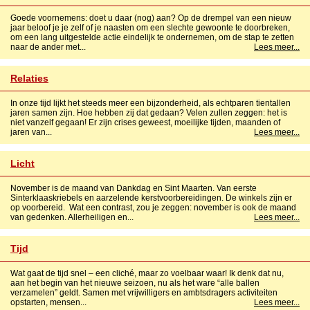
Goede voornemens: doet u daar (nog) aan? Op de drempel van een nieuw
jaar beloof je je zelf of je naasten om een slechte gewoonte te doorbreken,
om een lang uitgestelde actie eindelijk te ondernemen, om de stap te zetten
naar de ander met...
Lees meer...
Relaties
In onze tijd lijkt het steeds meer een bijzonderheid, als echtparen tientallen
jaren samen zijn. Hoe hebben zij dat gedaan? Velen zullen zeggen: het is
niet vanzelf gegaan! Er zijn crises geweest, moeilijke tijden, maanden of
jaren van...
Lees meer...
Licht
November is de maand van Dankdag en Sint Maarten. Van eerste
Sinterklaaskriebels en aarzelende kerstvoorbereidingen. De winkels zijn er
op voorbereid. Wat een contrast, zou je zeggen: november is ook de maand
van gedenken. Allerheiligen en...
Lees meer...
Tijd
Wat gaat de tijd snel – een cliché, maar zo voelbaar waar! Ik denk dat nu,
aan het begin van het nieuwe seizoen, nu als het ware “alle ballen
verzamelen” geldt. Samen met vrijwilligers en ambtsdragers activiteiten
opstarten, mensen...
Lees meer...