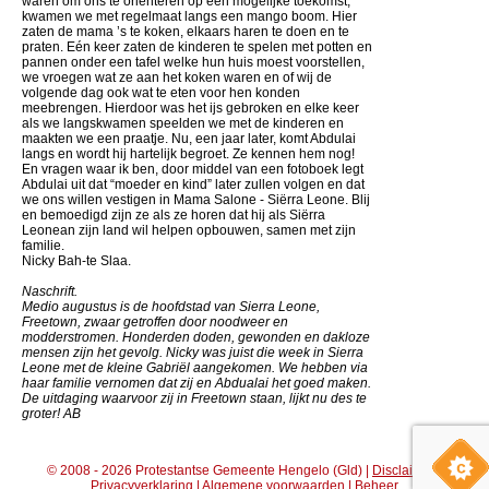
waren om ons te oriënteren op een mogelijke toekomst,
kwamen we met regelmaat langs een mango boom. Hier
zaten de mama ’s te koken, elkaars haren te doen en te
praten. Eén keer zaten de kinderen te spelen met potten en
pannen onder een tafel welke hun huis moest voorstellen,
we vroegen wat ze aan het koken waren en of wij de
volgende dag ook wat te eten voor hen konden
meebrengen. Hierdoor was het ijs gebroken en elke keer
als we langskwamen speelden we met de kinderen en
maakten we een praatje. Nu, een jaar later, komt Abdulai
langs en wordt hij hartelijk begroet. Ze kennen hem nog!
En vragen waar ik ben, door middel van een fotoboek legt
Abdulai uit dat “moeder en kind” later zullen volgen en dat
we ons willen vestigen in Mama Salone - Siërra Leone. Blij
en bemoedigd zijn ze als ze horen dat hij als Siërra
Leonean zijn land wil helpen opbouwen, samen met zijn
familie.
Nicky Bah-te Slaa.
Naschrift.
Medio augustus is de hoofdstad van Sierra Leone,
Freetown, zwaar getroffen door noodweer en
modderstromen. Honderden doden, gewonden en dakloze
mensen zijn het gevolg. Nicky was juist die week in Sierra
Leone met de kleine Gabriël aangekomen. We hebben via
haar familie vernomen dat zij en Abdualai het goed maken.
De uitdaging waarvoor zij in Freetown staan, lijkt nu des te
groter! AB
© 2008 - 2026 Protestantse Gemeente Hengelo (Gld) |
Disclaimer
|
Privacyverklaring
|
Algemene voorwaarden
|
Beheer