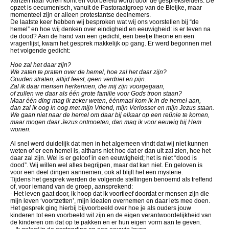
vanzelf naar voren komt en voorbereid wordt door de gespreksleiders. De
opzet is oecumenisch, vanuit de Pastoraatgroep van de Bleijke, maar
momenteel zijn er alleen protestantse deelnemers.
De laatste keer hebben wij besproken wat wij ons voorstellen bij “de
hemel” en hoe wij denken over eindigheid en eeuwigheid: is er leven na
de dood? Aan de hand van een gedicht, een beetje theorie en een
vragenlijst, kwam het gesprek makkelijk op gang. Er werd begonnen met
het volgende gedicht:
Hoe zal het daar zijn?
We zaten te praten over de hemel, hoe zal het daar zijn?
Gouden straten, altijd feest, geen verdriet en pijn.
Zal ik daar mensen herkennen, die mij zijn voorgegaan,
of zullen we daar als één grote familie voor Gods troon staan?
Maar één ding mag ik zeker weten, éénmaal kom ik in de hemel aan,
dan zal ik oog in oog met mijn Vriend, mijn Verlosser en mijn Jezus staan.
We gaan niet naar de hemel om daar bij elkaar op een reünie te komen,
maar mogen daar Jezus ontmoeten, dan mag ik voor eeuwig bij Hem
wonen.
Al snel werd duidelijk dat men in het algemeen vindt dat wij niet kunnen
weten of er een hemel is, althans niet hoe dat er dan uit zal zien, hoe het
daar zal zijn. Wel is er geloof in een eeuwigheid; het is niet “dood is
dood”. Wij willen wel alles begrijpen, maar dat kan niet. En geloven is
voor een deel dingen aannemen, ook al blijft het een mysterie.
Tijdens het gesprek werden de volgende stellingen benoemd als treffend
of, voor iemand van de groep, aansprekend:
- Het leven gaat door, ik hoop dat ik voortleef doordat er mensen zijn die
mijn leven ‘voortzetten’, mijn idealen overnemen en daar iets mee doen.
Het gesprek ging hierbij bijvoorbeeld over hoe je als ouders jouw
kinderen tot een voorbeeld wil zijn en de eigen verantwoordelijkheid van
de kinderen om dat op te pakken en er hun eigen vorm aan te geven.