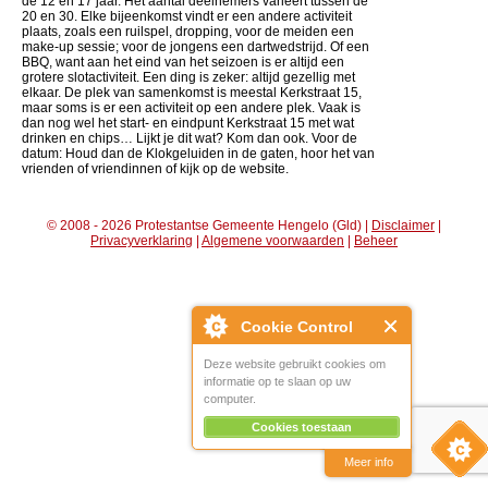
de 12 en 17 jaar. Het aantal deelnemers varieert tussen de
20 en 30. Elke bijeenkomst vindt er een andere activiteit
plaats, zoals een ruilspel, dropping, voor de meiden een
make-up sessie; voor de jongens een dartwedstrijd. Of een
BBQ, want aan het eind van het seizoen is er altijd een
grotere slotactiviteit. Een ding is zeker: altijd gezellig met
elkaar. De plek van samenkomst is meestal Kerkstraat 15,
maar soms is er een activiteit op een andere plek. Vaak is
dan nog wel het start- en eindpunt Kerkstraat 15 met wat
drinken en chips… Lijkt je dit wat? Kom dan ook. Voor de
datum: Houd dan de Klokgeluiden in de gaten, hoor het van
vrienden of vriendinnen of kijk op de website.
© 2008 - 2026 Protestantse Gemeente Hengelo (Gld) |
Disclaimer
|
Privacyverklaring
|
Algemene voorwaarden
|
Beheer
Cookie Control
Deze website gebruikt cookies om
informatie op te slaan op uw
computer.
Cookies toestaan
Meer info