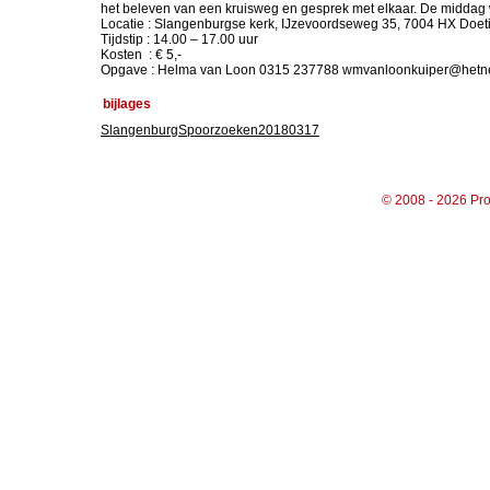
het beleven van een kruisweg en gesprek met elkaar. De middag 
Locatie : Slangenburgse kerk, IJzevoordseweg 35, 7004 HX Doe
Tijdstip : 14.00 – 17.00 uur
Kosten : € 5,-
Opgave : Helma van Loon 0315 237788 wmvanloonkuiper@hetnet.
bijlages
SlangenburgSpoorzoeken20180317
© 2008 - 2026 Pro