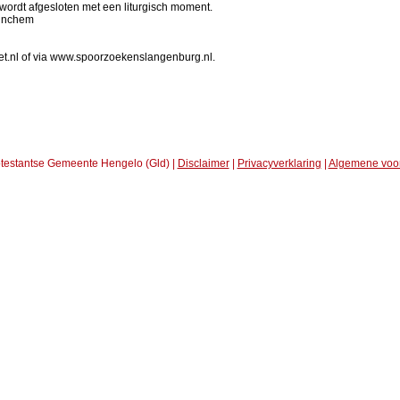
wordt afgesloten met een liturgisch moment.
tinchem
nl of via www.spoorzoekenslangenburg.nl.
testantse Gemeente Hengelo (Gld) |
Disclaimer
|
Privacyverklaring
|
Algemene voo