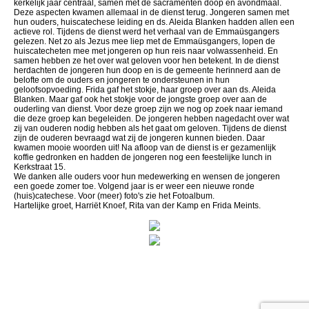
kerkelijk jaar centraal, samen met de sacramenten doop en avondmaal.
Deze aspecten kwamen allemaal in de dienst terug. Jongeren samen met
hun ouders, huiscatechese leiding en ds. Aleida Blanken hadden allen een
actieve rol. Tijdens de dienst werd het verhaal van de Emmaüsgangers
gelezen. Net zo als Jezus mee liep met de Emmaüsgangers, lopen de
huiscatecheten mee met jongeren op hun reis naar volwassenheid. En
samen hebben ze het over wat geloven voor hen betekent. In de dienst
herdachten de jongeren hun doop en is de gemeente herinnerd aan de
belofte om de ouders en jongeren te ondersteunen in hun
geloofsopvoeding. Frida gaf het stokje, haar groep over aan ds. Aleida
Blanken. Maar gaf ook het stokje voor de jongste groep over aan de
ouderling van dienst. Voor deze groep zijn we nog op zoek naar iemand
die deze groep kan begeleiden. De jongeren hebben nagedacht over wat
zij van ouderen nodig hebben als het gaat om geloven. Tijdens de dienst
zijn de ouderen bevraagd wat zij de jongeren kunnen bieden. Daar
kwamen mooie woorden uit! Na afloop van de dienst is er gezamenlijk
koffie gedronken en hadden de jongeren nog een feestelijke lunch in
Kerkstraat 15.
We danken alle ouders voor hun medewerking en wensen de jongeren
een goede zomer toe. Volgend jaar is er weer een nieuwe ronde
(huis)catechese. Voor (meer) foto's zie het Fotoalbum.
Hartelijke groet, Harriët Knoef, Rita van der Kamp en Frida Meints.