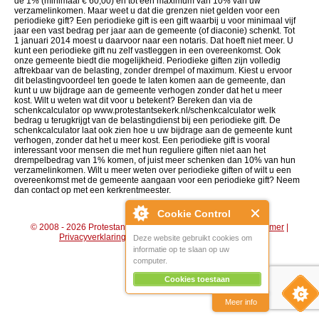
de 1% (minimaal € 60,00) en tot een maximum van 10% van uw
verzamelinkomen. Maar weet u dat die grenzen niet gelden voor een
periodieke gift? Een periodieke gift is een gift waarbij u voor minimaal vijf
jaar een vast bedrag per jaar aan de gemeente (of diaconie) schenkt. Tot
1 januari 2014 moest u daarvoor naar een notaris. Dat hoeft niet meer. U
kunt een periodieke gift nu zelf vastleggen in een overeenkomst. Ook
onze gemeente biedt die mogelijkheid. Periodieke giften zijn volledig
aftrekbaar van de belasting, zonder drempel of maximum. Kiest u ervoor
dit belastingvoordeel ten goede te laten komen aan de gemeente, dan
kunt u uw bijdrage aan de gemeente verhogen zonder dat het u meer
kost. Wilt u weten wat dit voor u betekent? Bereken dan via de
schenkcalculator op www.protestantsekerk.nl/schenkcalculator welk
bedrag u terugkrijgt van de belastingdienst bij een periodieke gift. De
schenkcalculator laat ook zien hoe u uw bijdrage aan de gemeente kunt
verhogen, zonder dat het u meer kost. Een periodieke gift is vooral
interessant voor mensen die met hun reguliere giften niet aan het
drempelbedrag van 1% komen, of juist meer schenken dan 10% van hun
verzamelinkomen. Wilt u meer weten over periodieke giften of wilt u een
overeenkomst met de gemeente aangaan voor een periodieke gift? Neem
dan contact op met een kerkrentmeester.
Cookie Control
© 2008 - 2026 Protestantse Gemeente Hengelo (Gld) |
Disclaimer
|
Privacyverklaring
|
Algemene voorwaarden
|
Beheer
Deze website gebruikt cookies om
informatie op te slaan op uw
computer.
Cookies toestaan
Meer info