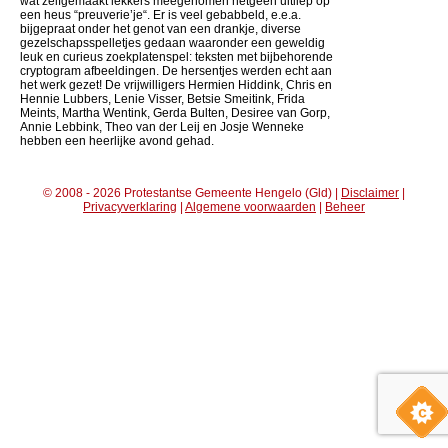
wat zelfgemaakt lekkers meegenomen hetgeen uitliep op
een heus “preuverie’je“. Er is veel gebabbeld, e.e.a.
bijgepraat onder het genot van een drankje, diverse
gezelschapsspelletjes gedaan waaronder een geweldig
leuk en curieus zoekplatenspel: teksten met bijbehorende
cryptogram afbeeldingen. De hersentjes werden echt aan
het werk gezet! De vrijwilligers Hermien Hiddink, Chris en
Hennie Lubbers, Lenie Visser, Betsie Smeitink, Frida
Meints, Martha Wentink, Gerda Bulten, Desiree van Gorp,
Annie Lebbink, Theo van der Leij en Josje Wenneke
hebben een heerlijke avond gehad.
© 2008 - 2026 Protestantse Gemeente Hengelo (Gld) |
Disclaimer
|
Privacyverklaring
|
Algemene voorwaarden
|
Beheer