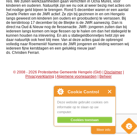
reis. We zullen werkzaamheden gaan verrichten in Ocna Mures, voor
kinderen en ouderen. Natuurlijk zijn we nu ook al weer bezig met acties om
het nodige geld bijeen te brengen. Rond 5 december waren er een aantal
Zwarte Pieten van de JWR actief. Ze zijn bij gezinnen in en om Hengelo
langs geweest om kinderen (en ouders en grootouders) te verrassen. Bij
de kerstinloop 17 december bij de Bleijke is de JWR aanwezig. Dan is
direct na Oud & Nieuw nog de flessenactie. JWR- jongeren zullen dan bij
iedereen langs komen om lege flessen op te halen om dan het statiegeld te
kunnen houden na inlevering. En als u statiegeldbonnetjes hebt zijn we
daar natuurlijk ook heel blij mee. Van al deze acties gaat de opbrengst
volledig naar Roemenië! Namens de JWR jongeren en leiding wensen wij
iedereen fijne kerstdagen en een gelukkig nieuw jaar!
ds. Christien Ferrari.
© 2008 - 2026 Protestantse Gemeente Hengelo (Gld) |
Disclaimer
|
Privacyverklaring
|
Algemene voorwaarden
|
Beheer
Cookie Control
Deze website gebruikt cookies om
informatie op te slaan op uw
computer.
Cookies toestaan
Meer info