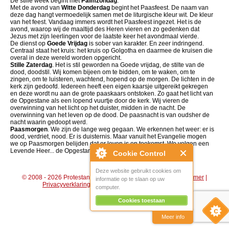
De stille week begint met
Palmzondag
.
Met de avond van
Witte Donderdag
begint het Paasfeest. De naam van
deze dag hangt vermoedelijk samen met de liturgische kleur wit. De kleur
van het feest. Vandaag immers wordt het Paasfeest ingezet. Het is de
avond, waarop wij de maaltijd des Heren vieren en zo gedenken dat
Jezus met zijn leerlingen voor de laatste keer het avondmaal vierde.
De dienst op
Goede Vrijdag
is sober van karakter. En zeer indringend.
Centraal staat het kruis: het kruis op Golgotha en daarmee de kruisen die
overal in deze wereld worden opgericht.
Stille Zaterdag
. Het is stil geworden na Goede vrijdag, de stilte van de
dood, doodstil. Wij komen bijeen om te bidden, om te waken, om te
zingen, om te luisteren, wachtend, hopend op de morgen. De lichten in de
kerk zijn gedoofd. Iedereen heeft een eigen kaarsje uitgereikt gekregen
en deze wordt nu aan de grote paaskaars ontstoken. Zo gaat het licht van
de Opgestane als een lopend vuurtje door de kerk. Wij vieren de
overwinning van het licht op het duister, midden in de nacht. De
overwinning van het leven op de dood. De paasnacht is van oudsher de
nacht waarin gedoopt werd.
Paasmorgen
. We zijn de lange weg gegaan. We erkennen het weer: er is
dood, verdriet, nood. Er is duisternis. Maar vanuit het Evangelie mogen
we op Paasmorgen belijden dat er leven is en toekomst. We volgen een
Levende Heer... de Opgestane!!
Cookie Control
Deze website gebruikt cookies om
© 2008 - 2026 Protestantse Gemeente Hengelo (Gld) |
Disclaimer
|
informatie op te slaan op uw
Privacyverklaring
|
Algemene voorwaarden
|
Beheer
computer.
Cookies toestaan
Meer info