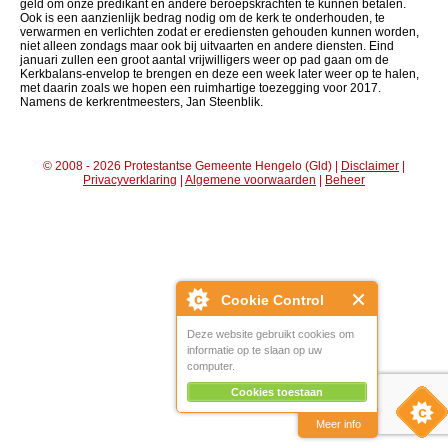
geld om onze predikant en andere beroepskrachten te kunnen betalen.
Ook is een aanzienlijk bedrag nodig om de kerk te onderhouden, te
verwarmen en verlichten zodat er erediensten gehouden kunnen worden,
niet alleen zondags maar ook bij uitvaarten en andere diensten. Eind
januari zullen een groot aantal vrijwilligers weer op pad gaan om de
Kerkbalans-envelop te brengen en deze een week later weer op te halen,
met daarin zoals we hopen een ruimhartige toezegging voor 2017.
Namens de kerkrentmeesters, Jan Steenblik.
© 2008 - 2026 Protestantse Gemeente Hengelo (Gld) |
Disclaimer
|
Privacyverklaring
|
Algemene voorwaarden
|
Beheer
Cookie Control
Deze website gebruikt cookies om
informatie op te slaan op uw
computer.
Cookies toestaan
Meer info