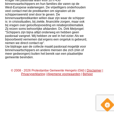
Krüger het pastoraal team voor zo’n 450
binnenvaartschippers en hun families die varen op de
West-Europese waterwegen. De vrijwilligers onderhouden
veel contact met de predikanten om signalen uit de
schipperswereld snel door te geven. De
binnenvaartpredikanten willen daar zijn waar de schipper
is: in crisissituaties, bij ziekte, financiële zorgen, maar ook
bij vragen over geloofsopvoeding en relatieproblematiek.
Zij reizen soms behoorlijke afstanden. Ds. Dirk Meijvogel:
“Schippers zijn bijna altijd onderweg en hebben geen
pastoraal vangnet. Wij hebben ze wel in het vizier. Als we
bijvoorbeeld vernemen dat ergens een ongeluk is gebeurd,
nemen we direct contact op”.
Uw bijdrage aan de collecte maakt pastoraat mogelijk voor
binnenvaartschippers en andere mensen die zich (min of
meer gedwongen) buiten het bereik van een plaatselijke
gemeente bevinden.
© 2008 - 2026 Protestantse Gemeente Hengelo (Gld) |
Disclaimer
|
Privacyverklaring
|
Algemene voorwaarden
|
Beheer