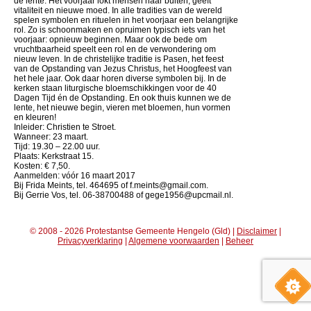
de lente. Het voorjaar lokt mensen naar buiten, geeft
vitaliteit en nieuwe moed. In alle tradities van de wereld
spelen symbolen en rituelen in het voorjaar een belangrijke
rol. Zo is schoonmaken en opruimen typisch iets van het
voorjaar: opnieuw beginnen. Maar ook de bede om
vruchtbaarheid speelt een rol en de verwondering om
nieuw leven. In de christelijke traditie is Pasen, het feest
van de Opstanding van Jezus Christus, het Hoogfeest van
het hele jaar. Ook daar horen diverse symbolen bij. In de
kerken staan liturgische bloemschikkingen voor de 40
Dagen Tijd én de Opstanding. En ook thuis kunnen we de
lente, het nieuwe begin, vieren met bloemen, hun vormen
en kleuren!
Inleider: Christien te Stroet.
Wanneer: 23 maart.
Tijd: 19.30 – 22.00 uur.
Plaats: Kerkstraat 15.
Kosten: € 7,50.
Aanmelden: vóór 16 maart 2017
Bij Frida Meints, tel. 464695 of f.meints@gmail.com.
Bij Gerrie Vos, tel. 06-38700488 of gege1956@upcmail.nl.
© 2008 - 2026 Protestantse Gemeente Hengelo (Gld) |
Disclaimer
|
Privacyverklaring
|
Algemene voorwaarden
|
Beheer