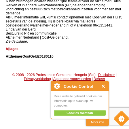
Ik heb zelf mogen ervaren wat een fijne teams er voor de Alzheimer Cafés
werken of in andere werkzaamheden (PR, belangenbehartiging,
voorlichting en bestuur) zich met betrokkenheid inzetten voor mensen met
dementie.
Als u meer informatie wilt, kunt u contact opnemen met Koos van der Hulst,
secretaris van de afdeling. Hij is bereikbaar via mailadres
oostgelderland@alzheimer-nederland.nl of via telefoon 06-1351441.
Linda van der Berg
Bestuurslid PR en communicatie
Alzheimer Nederland | Oost-Gelderland.
Zie de bijlage.
bijlages
AlzheimerOostGeld20180110
© 2008 - 2026 Protestantse Gemeente Hengelo (Gld) |
Disclaimer
|
Privacyverklaring
|
Algemene voorwaarden
|
Beheer
Cookie Control
Deze website gebruikt cookies om
informatie op te slaan op uw
computer.
Cookies toestaan
Meer info