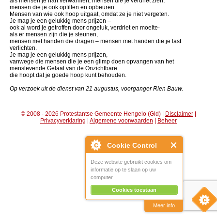
als mensen je hart verwarmen, mensen die je verdriet zien,
mensen die je ook optillen en opbeuren.
Mensen van wie ook hoop uitgaat, omdat ze je niet vergeten.
Je mag je een gelukkig mens prijzen –
ook al word je getroffen door ongeluk, verdriet en moeite-
als er mensen zijn die je steunen,
mensen met handen die dragen – mensen met handen die je last
verlichten.
Je mag je een gelukkig mens prijzen,
vanwege die mensen die je een glimp doen opvangen van het
menslevende Gelaat van de Onzichtbare
die hoopt dat je goede hoop kunt behouden.
Op verzoek uit de dienst van 21 augustus, voorganger Rien Bauw.
© 2008 - 2026 Protestantse Gemeente Hengelo (Gld) |
Disclaimer
|
Privacyverklaring
|
Algemene voorwaarden
|
Beheer
Cookie Control
Deze website gebruikt cookies om
informatie op te slaan op uw
computer.
Cookies toestaan
Meer info