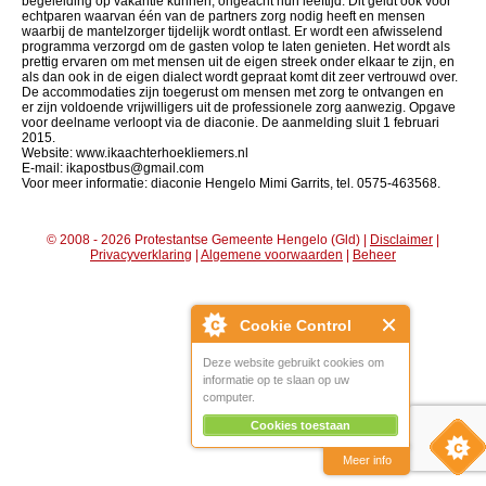
begeleiding op vakantie kunnen, ongeacht hun leeftijd. Dit geldt ook voor
echtparen waarvan één van de partners zorg nodig heeft en mensen
waarbij de mantelzorger tijdelijk wordt ontlast. Er wordt een afwisselend
programma verzorgd om de gasten volop te laten genieten. Het wordt als
prettig ervaren om met mensen uit de eigen streek onder elkaar te zijn, en
als dan ook in de eigen dialect wordt gepraat komt dit zeer vertrouwd over.
De accommodaties zijn toegerust om mensen met zorg te ontvangen en
er zijn voldoende vrijwilligers uit de professionele zorg aanwezig. Opgave
voor deelname verloopt via de diaconie. De aanmelding sluit 1 februari
2015.
Website: www.ikaachterhoekliemers.nl
E-mail: ikapostbus@gmail.com
Voor meer informatie: diaconie Hengelo Mimi Garrits, tel. 0575-463568.
© 2008 - 2026 Protestantse Gemeente Hengelo (Gld) |
Disclaimer
|
Privacyverklaring
|
Algemene voorwaarden
|
Beheer
Cookie Control
Deze website gebruikt cookies om
informatie op te slaan op uw
computer.
Cookies toestaan
Meer info