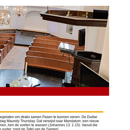
oegelaten om straks samen Pasen te kunnen vieren. De Duitse
ze dag Maundy Thursday. Dat verwijst naar Mandatum: een nieuw
e dienen, hen de voeten te wassen (Johannes 13: 1-15). Vanuit die
n ouder; rond de Tafel van de Samen!