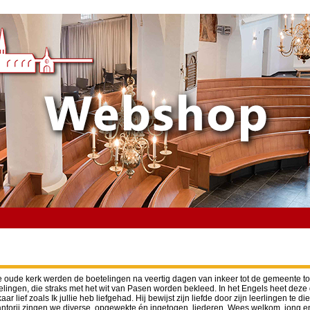
 oude kerk werden de boetelingen na veertig dagen van inkeer tot de gemeente t
telingen, die straks met het wit van Pasen worden bekleed. In het Engels heet de
ar lief zoals Ik jullie heb liefgehad. Hij bewijst zijn liefde door zijn leerlingen t
ntorij zingen we diverse, opgewekte én ingetogen, liederen. Wees welkom, jong e