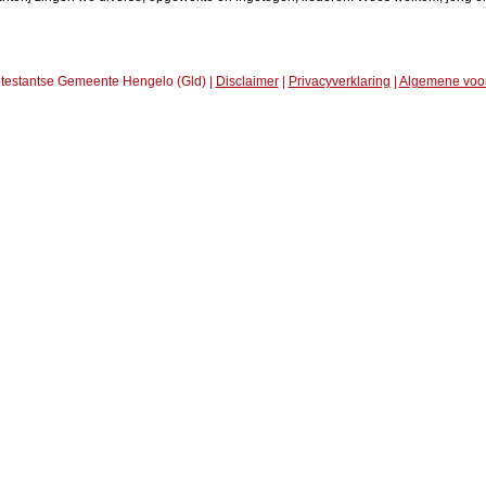
testantse Gemeente Hengelo (Gld) |
Disclaimer
|
Privacyverklaring
|
Algemene voo