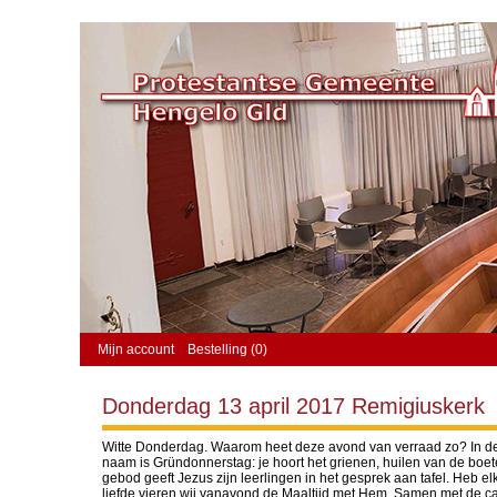
Mijn account
Bestelling (0)
Donderdag 13 april 2017 Remigiuskerk
Witte Donderdag. Waarom heet deze avond van verraad zo? In de
naam is Gründonnerstag: je hoort het grienen, huilen van de boe
gebod geeft Jezus zijn leerlingen in het gesprek aan tafel. Heb elka
liefde vieren wij vanavond de Maaltijd met Hem. Samen met de ca