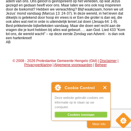
adem van ons. Ons geloof is geïnspireerd op het verleden, op wat Jezus
gezegd en gedaan heeft voor ons. Maar laten we ons ook nog inspireren
door de toekomst? Hebben we verwachting? Blijf waakzaam, horen we uit
Jezus’ mond vandaag (Marcus 13: 24-37). In deze wereld, in het leven dat
dikwijls is getekend door hoop én vrees is er Een die groter is dan wij, die
ook alles wat niet in orde is uiteindelijk teniet zal doen (Jesaja 64: 1-9).
Best prikkelende bijbelteksten vandaag. Maar die doen wel recht aan de
vragen die je kunt hebben bij alles wat gebeurt….. aan God. Lied 433 “Kom
tot ons, de wereld wacht” – op deze eerste Zondag van Advent - is dan ook
een hartenkreet!
AB
© 2008 - 2026 Protestantse Gemeente Hengelo (Gld) |
Disclaimer
|
Privacyverklaring
|
Algemene voorwaarden
|
Beheer
Cookie Control
Deze website gebruikt cookies om
informatie op te slaan op uw
computer.
Cookies toestaan
Meer info