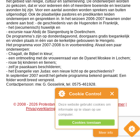
het gebied van religie, cultuur en samenleving. De onderwerpen worden
zo gekozen, dat er voor iedereen één of meerdere boeiende en leerzame
avonden bij zijn. Voor een aantal avonden worden sprekers van buiten
uitgenodigd. Ook de plaatselijke pastores en predikanten leiden
onderwerpen en gesprekken in. In het seizoen 2006-2007 kwamen onder
andere aan bod: - de geschiedenis van de Hugenoten in Frankrijk,
- het (oecumenisch) huwelijk en
- excursie naar Abdij de Slangenburg te Doetinchem.
De programma’s zijn op donderdagavond, doorgaans gratis toegankelijk
en vinden plaats in één van de kerkelijke gebouwen te Hengelo.
Het programma voor 2007-2008 is in voorbereiding. Alvast een paar
onderwerpen:
- Chagall, de Bijbel in kleur;
- een ontmoeting met de vrouwenraad van de Dyanet Moskee in Lochem;
- rouw bij kinderen en tieners;
- zelf je paaskaars beschilderen;
- het Evangelie van Judas: een nieuw licht op de geschiedenis?
In september 2007 wordt het gehele programma bekend gemaakt. Een
folder wordt breed verspreid.
Contactpersoon: mw. G. Gosselink, tel. 0575-461928.
Cookie Control
© 2008 - 2026 Protestantse Gemeente Hengelo (Gld) |
Disclaimer
|
Deze website gebruikt cookies om
Privacyverklaring
|
Algemene voorwaarden
|
Beheer
informatie op te slaan op uw
computer.
Cookies toestaan
Meer info