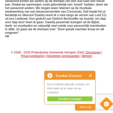
Vanavond komen we samen op de drempel van een oud naar een nieuw
jaar. Omdat we vanmorgen zoals gebruikelijk een “preek” hadden, doen we
het vanavond anders. We mogen weer rekenen op de muzikale
medewerking van een blazersensemble van Crescendo. Dat maakt het al
feestelijk en sfeervol! Daarbij neem ik u mee langs de verzen van Lied 511
uit ons Liedboek. Een gedicht van Dietrich Bonhoeffer op muziek, om stap
voor stap door heen te gaan. Daarbij passende lezingen uit de Bijbel,
dank- en voorbeden en natuurlijk veel ruimte voor persoonlijk overdenken
in stilte. Zo gaan we de drempel over: “Door goede machten trouw en stil
omgeven”.
AB
© 2008 - 2026 Protestantse Gemeente Hengelo (Gld) |
Disclaimer
|
Privacyverklaring
|
Algemene voorwaarden
|
Beheer
Cookie Control
Deze website gebruikt cookies om
informatie op te slaan op uw
computer.
Cookies toestaan
Meer info