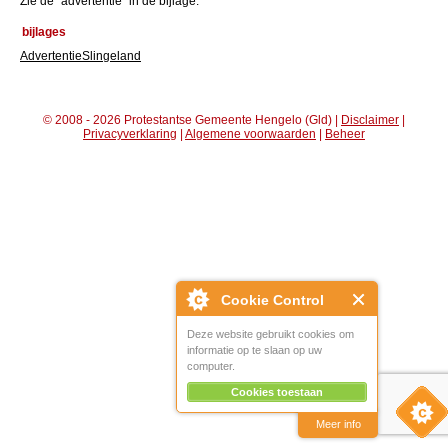
Zie de "advertentie" in de bijlage.
bijlages
AdvertentieSlingeland
© 2008 - 2026 Protestantse Gemeente Hengelo (Gld) |
Disclaimer
|
Privacyverklaring
|
Algemene voorwaarden
|
Beheer
Cookie Control
Deze website gebruikt cookies om
informatie op te slaan op uw
computer.
Cookies toestaan
Meer info