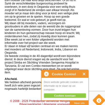
Een moeder zal haar kind altijd beschermen. Of ze nu in
Syrië de verschrikkelijke burgeroorlog probeert te
overleven, in een dorp in Oeganda voor een veilig thuis
zorgt of in Nederland de eindjes aan elkaar knoopt. Als
moeder wil je maar één ding voor je kind: een veilige plek
om op te groeien en te spelen. Hoop op een goede
toekomst. En wat er ook gebeurt, je geeft niet op.
Wij staan stil bij moeders, vaders, verzorgers én
grootouders in alle delen van de wereld die de ruggengraat
van de samenleving vormen. Door hun inzet krijgen hun
kinderen én hun gemeenschap nieuwe hoop en kracht. Wij
ondersteunen hen, zodat zij moedig door kunnen gaan.
Elke week zal er een folder uitgedeeld worden met
informatie over het project van die week.
Er staan in totaal vijf landen centraal en we maken kennis
met moeders uit Nederland, Indonesië, India, Libanon en
Oeganda.
De tweede zondag in de 40-dagentijd wordt een bijzondere
dienst. In deze dienst vragen wij de aandacht voor het
project Simba en Stichting Vrienden Sengerma Hospital in
Tanzania. Er zal een Combo meewerken en er wordt
uitgelegd waar deze stichting voor staat. Zie ook het vorige
item.
Cookie Control
Afscheid.
We hebben afscheid genomen van Gezien Denkers, ze
Deze website gebruikt cookies om
heeft zich vele jaren ingezet en we willen haar hiervoor
informatie op te slaan op uw
nogmaals hartelijk bedanken.
computer.
Cookies toestaan
© 2008 - 2026 Protestantse Gemeente Hengelo (Gld) |
Disclaimer
|
Meer info
Privacyverklaring
|
Algemene voorwaarden
|
Beheer