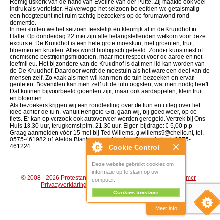
Remigiuskerk van de hand van Eveline van der Putte. Zij maakte ook veel
indruk als vertelster. Halverwege het seizoen beleefden we getalsmatig
een hoogtepunt met ruim tachtig bezoekers op de forumavond rond
dementie.
In mei sluiten we het seizoen feestelijk en kleurrijk af in de Kruudhof in
Halle. Op donderdag 22 mei zijn alle belangstellenden welkom voor deze
excursie. De Kruudhof is een hele grote moestuin, met groenten, fruit,
bloemen en kruiden. Alles wordt biologisch geteeld. Zonder kunstmest of
chemische bestrijdingsmiddelen, maar met respect voor de aarde en het
leefmilieu. Het bijzondere van de Kruudhof is dat men lid kan worden van
de De Kruudhof. Daardoor wordt de moestuin als het ware een deel van de
mensen zelf. Zo vaak als men wil kan men de tuin bezoeken en ervan
genieten. Bovendien kan men zelf uit de tuin oogsten, wat men nodig heeft.
Dat kunnen bijvoorbeeld groenten zijn, maar ook aardappelen, klein fruit
en bloemen.
Als bezoekers krijgen wij een rondleiding over de tuin en uitleg over het
idee achter de tuin. Vanuit Hengelo Gld. gaan wij, bij goed weer, op de
fiets. Er kan op verzoek ook autovervoer worden geregeld. Vertrek bij Ons
Huis 18.30 uur, terugkomst plm. 21.30 uur. Eigen bijdrage: € 5,00 p.p.
Graag aanmelden vóór 15 mei bij Ted Willems, g.willems9@chello.nl, tel.
0575-461982 of Aleida Blanken, amh.blanken@hetnet.nl, tel. 0575-
461224.
Cookie Control
Deze website gebruikt cookies om
informatie op te slaan op uw
© 2008 - 2026 Protestantse Gemeente Hengelo (Gld) |
Disclaimer
|
computer.
Privacyverklaring
|
Algemene voorwaarden
|
Beheer
Cookies toestaan
Meer info