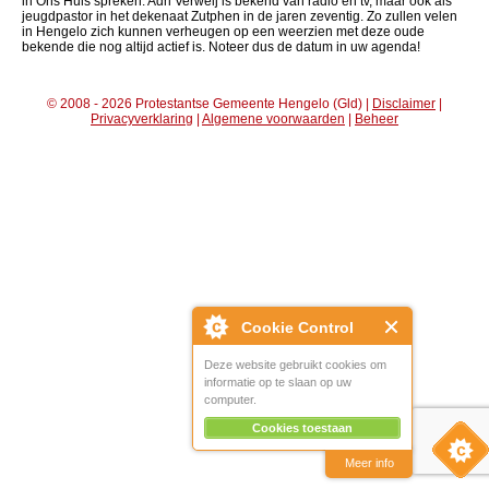
in Ons Huis spreken. Adri Verweij is bekend van radio en tv, maar ook als
jeugdpastor in het dekenaat Zutphen in de jaren zeventig. Zo zullen velen
in Hengelo zich kunnen verheugen op een weerzien met deze oude
bekende die nog altijd actief is. Noteer dus de datum in uw agenda!
© 2008 - 2026 Protestantse Gemeente Hengelo (Gld) |
Disclaimer
|
Privacyverklaring
|
Algemene voorwaarden
|
Beheer
Cookie Control
Deze website gebruikt cookies om
informatie op te slaan op uw
computer.
Cookies toestaan
Meer info