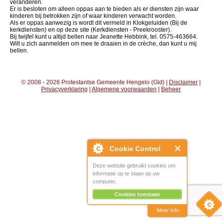
veranderen.
Er is besloten om alleen oppas aan te bieden als er diensten zijn waar
kinderen bij betrokken zijn of waar kinderen verwacht worden.
Als er oppas aanwezig is wordt dit vermeld in Klokgeluiden (Bij de
kerkdiensten) en op deze site (Kerkdiensten - Preekrooster).
Bij twijfel kunt u altijd bellen naar Jeanette Hebbink, tel. 0575-463664.
Wilt u zich aanmelden om mee te draaien in de crèche, dan kunt u mij
bellen.
© 2008 - 2026 Protestantse Gemeente Hengelo (Gld) |
Disclaimer
|
Privacyverklaring
|
Algemene voorwaarden
|
Beheer
Cookie Control
Deze website gebruikt cookies om
informatie op te slaan op uw
computer.
Cookies toestaan
Meer info