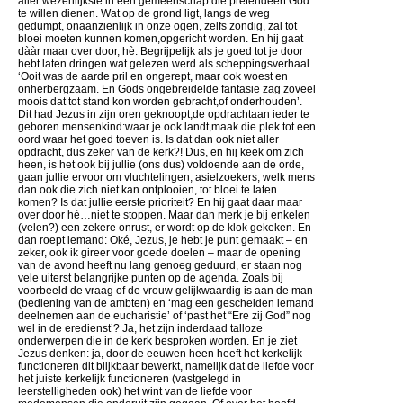
aller wezenlijkste in een gemeenschap die pretendeert God
te willen dienen. Wat op de grond ligt, langs de weg
gedumpt, onaanzienlijk in onze ogen, zelfs zondig, zal tot
bloei moeten kunnen komen,opgericht worden. En hij gaat
dààr maar over door, hè. Begrijpelijk als je goed tot je door
hebt laten dringen wat gelezen werd als scheppingsverhaal.
‘Ooit was de aarde pril en ongerept, maar ook woest en
onherbergzaam. En Gods ongebreidelde fantasie zag zoveel
moois dat tot stand kon worden gebracht,of onderhouden’.
Dit had Jezus in zijn oren geknoopt,de opdrachtaan ieder te
geboren mensenkind:waar je ook landt,maak die plek tot een
oord waar het goed toeven is. Is dat dan ook niet aller
opdracht, dus zeker van de kerk?! Dus, en hij keek om zich
heen, is het ook bij jullie (ons dus) voldoende aan de orde,
gaan jullie ervoor om vluchtelingen, asielzoekers, welk mens
dan ook die zich niet kan ontplooien, tot bloei te laten
komen? Is dat jullie eerste prioriteit? En hij gaat daar maar
over door hè…niet te stoppen. Maar dan merk je bij enkelen
(velen?) een zekere onrust, er wordt op de klok gekeken. En
dan roept iemand: Oké, Jezus, je hebt je punt gemaakt – en
zeker, ook ik gireer voor goede doelen – maar de opening
van de avond heeft nu lang genoeg geduurd, er staan nog
vele uiterst belangrijke punten op de agenda. Zoals bij
voorbeeld de vraag of de vrouw gelijkwaardig is aan de man
(bediening van de ambten) en ‘mag een gescheiden iemand
deelnemen aan de eucharistie’ of ‘past het “Ere zij God” nog
wel in de eredienst’? Ja, het zijn inderdaad talloze
onderwerpen die in de kerk besproken worden. En je ziet
Jezus denken: ja, door de eeuwen heen heeft het kerkelijk
functioneren dit blijkbaar bewerkt, namelijk dat de liefde voor
het juiste kerkelijk functioneren (vastgelegd in
leerstelligheden ook) het wint van de liefde voor