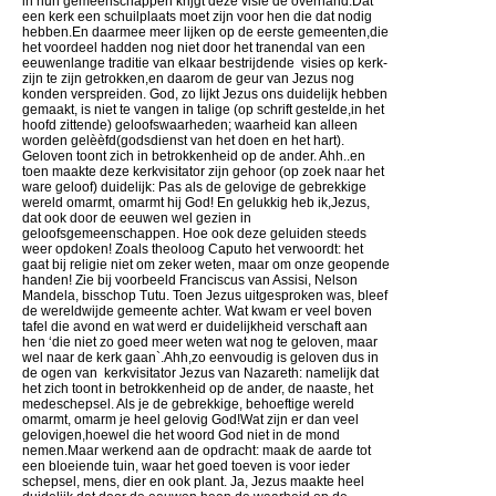
in hun gemeenschappen krijgt deze visie de overhand.Dat
een kerk een schuilplaats moet zijn voor hen die dat nodig
hebben.En daarmee meer lijken op de eerste gemeenten,die
het voordeel hadden nog niet door het tranendal van een
eeuwenlange traditie van elkaar bestrijdende visies op kerk-
zijn te zijn getrokken,en daarom de geur van Jezus nog
konden verspreiden. God, zo lijkt Jezus ons duidelijk hebben
gemaakt, is niet te vangen in talige (op schrift gestelde,in het
hoofd zittende) geloofswaarheden; waarheid kan alleen
worden gelèèfd(godsdienst van het doen en het hart).
Geloven toont zich in betrokkenheid op de ander. Ahh..en
toen maakte deze kerkvisitator zijn gehoor (op zoek naar het
ware geloof) duidelijk: Pas als de gelovige de gebrekkige
wereld omarmt, omarmt hij God! En gelukkig heb ik,Jezus,
dat ook door de eeuwen wel gezien in
geloofsgemeenschappen. Hoe ook deze geluiden steeds
weer opdoken! Zoals theoloog Caputo het verwoordt: het
gaat bij religie niet om zeker weten, maar om onze geopende
handen! Zie bij voorbeeld Franciscus van Assisi, Nelson
Mandela, bisschop Tutu. Toen Jezus uitgesproken was, bleef
de wereldwijde gemeente achter. Wat kwam er veel boven
tafel die avond en wat werd er duidelijkheid verschaft aan
hen ‘die niet zo goed meer weten wat nog te geloven, maar
wel naar de kerk gaan`.Ahh,zo eenvoudig is geloven dus in
de ogen van kerkvisitator Jezus van Nazareth: namelijk dat
het zich toont in betrokkenheid op de ander, de naaste, het
medeschepsel. Als je de gebrekkige, behoeftige wereld
omarmt, omarm je heel gelovig God!Wat zijn er dan veel
gelovigen,hoewel die het woord God niet in de mond
nemen.Maar werkend aan de opdracht: maak de aarde tot
een bloeiende tuin, waar het goed toeven is voor ieder
schepsel, mens, dier en ook plant. Ja, Jezus maakte heel