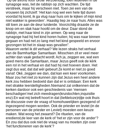
“Op de avond voor Grote Verzoendag, toen iedereen in de
synagoge was, liet de rabbijn op zich wachten. De tijd
verstreek, maar hij verscheen niet. Toen zei een van de
vrouwen bij zichzelf: ‘Het kan nog wel een hele tijd duren
voordat hij komt, ik ga vlug naar huis om te kijken of mijn kind
niet wakker is geworden’. Haastig liep ze naar huis. Alles was
stil toen ze aan de deur luisterde. Voorzichtig draaide ze de
knop om en stak haar hoofd om de deur. Daar stond de
rabbijn, met haar kind in zijn armen. Op weg naar de
synagoge had hij het kind horen huilen; hij was naar binnen
gegaan en had net zo lang met het kind gespeeld en ervoor
gezongen tot het in slaap was gevallen”.
Waarom vertel ik dit verhaal? We lezen straks het verhaal
van de Barmhartige Samaritaan. Misschien zit er veel meer
achter dan vaak gedacht wordt. Ach ja, zeggen we, wat een
goed mens die Samaritaan, maar Jezus geeft ook de kèrk
een rol in het verhaal en dat had hij niet hoeven doen. Het
zegt dus wat, dat dat wèl gebeurt Ze komt er niet zo goed
vanaf. Oké, zeggen we dan, dat kan een keer voorkomen.
Maar zou het niet zo kunnen zijn dat Jezus een heel andere
kerk zou hebben bedoeld dan dat er is ontstaan: Een kerk
met strakke leerstelligheden.Niemand zal ontkennen dat de
kerken dardoor ook een geschiedenis van ‘mensen
beschadigen’met zich meedragen(kruistochten,inquisitie
enz).En wat mij betreft hoort in dat (liefdeloze)rijtje ook thuis
de discussie over de vraag of homohuwelijken gezegend of
ingezegend mogen worden. Ook de priester en leviet (in de
personen van de priester en Leviet) moesten een keuze
maken. Wat woog het zwaarst? De rituelen, van de
eredienst,de leer van de kerk of ‘het er zijn voor de ander’?
En zou dat dus ook niet de vraag van nu moeten zijn over
‘het functioneren van de kerk’?