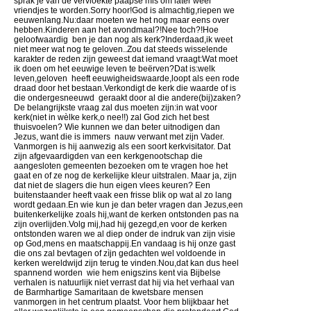
sprak je van de vervloekte paapse mis om later weer
vriendjes te worden.Sorry hoor!God is almachtig,riepen we
eeuwenlang.Nu:daar moeten we het nog maar eens over
hebben.Kinderen aan het avondmaal?!Nee toch?!Hoe
geloofwaardig ben je dan nog als kerk?Inderdaad,ik weet
niet meer wat nog te geloven..Zou dat steeds wisselende
karakter de reden zijn geweest dat iemand vraagt:Wat moet
ik doen om het eeuwige leven te beërven?Dat is:welk
leven,geloven heeft eeuwigheidswaarde,loopt als een rode
draad door het bestaan.Verkondigt de kerk die waarde of is
die ondergesneeuwd geraakt door al die andere(bij)zaken?
De belangrijkste vraag zal dus moeten zijn:in wat voor
kerk(niet in wèlke kerk,o nee!!) zal God zich het best
thuisvoelen? Wie kunnen we dan beter uitnodigen dan
Jezus, want die is immers nauw verwant met zijn Vader.
Vanmorgen is hij aanwezig als een soort kerkvisitator. Dat
zijn afgevaardigden van een kerkgenootschap die
aangesloten gemeenten bezoeken om te vragen hoe het
gaat en of ze nog de kerkelijke kleur uitstralen. Maar ja, zijn
dat niet de slagers die hun eigen vlees keuren? Een
buitenstaander heeft vaak een frisse blik op wat al zo lang
wordt gedaan.En wie kun je dan beter vragen dan Jezus,een
buitenkerkelijke zoals hij,want de kerken ontstonden pas na
zijn overlijden.Volg mij,had hij gezegd,en voor de kerken
ontstonden waren we al diep onder de indruk van zijn visie
op God,mens en maatschappij.En vandaag is hij onze gast
die ons zal bevtagen of zìjn gedachten wel voldoende in
kerken wereldwijd zijn terug te vinden.Nou,dat kan dus heel
spannend worden wie hem enigszins kent via Bijbelse
verhalen is natuurlijk niet verrast dat hij via het verhaal van
de Barmhartige Samaritaan de kwetsbare mensen
vanmorgen in het centrum plaatst. Voor hem blijkbaar het