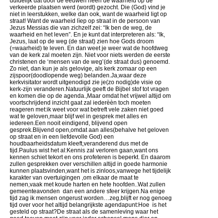
duidelijk dat door de eeuwen heen de waarheid op de
verkeerde plaatsen werd (wordt) gezocht. Die (God) vind je
niet in leerstukken, welke dan ook, want de waarheid ligt op
straat! Want de waarheid lìep op straat in de persoon van
Jezus Messias die van zichzelf zei: “Ik ben de weg, de
waarheid en het leven”. En je kunt dat interpreteren als: “Ik,
Jezus, laat op de weg (de straat) zien hoe Gods droom
(=waarheid) te leven. En dan weet je weer wat de hoofdweg
van de kerk zal moeten zijn. Niet voor niets werden de eerste
christenen de ‘mensen van de weg’(de straat dus) genoemd.
Zo niet, dan kun je als gelovige, als kerk zomaar op een
zijspoor(doodlopende weg) belanden.Ja,waar deze
kerkvisitator wordt uitgenodigd zie je(zo nodig)de visie op
kerk-zijn veranderen.Natuurlijk geeft de Bijbel stof tot vragen
en komen die op de agenda.,Maar omdat het vrijwel altijd om
voortschrijdend inzicht gaat zal iederèèn toch moeten
reageren met:ik weet voor wat betreft vele zaken niet goed
wat te geloven,maar blijf wel in gesprek met alles en
iedereen.Een nooit eindigend, blijvend open
gesprek.Blijvend open,omdat aan alles(behalve het geloven
op straat en in een liefdevolle God) een
houdbaarheidsdatum kleeft,veranderend dus met de
tijd.Paulus wist het al:Kennis zal verloren gaan,want ons
kennen schiet tekort en ons profeteren is beperkt. En daarom
zullen gesprekken over verschillen altijd in goede harmonie
kunnen plaatsvinden,want het is zinloos,vanwege het tijdelijk
karakter van overtuigingen ,om elkaar de maat te
nemen,vaak met koude harten en hete hoofden..Wat zullen
gemeenteavonden dan een andere sfeer krijgen.Na enige
tijd zag ik mensen ongerust worden…zeg,blijft er nog genoeg
tijd over voor het altijd belangrijkste agendapunt:Hoe is het
gesteld op straat?De straat als de samenleving waar het