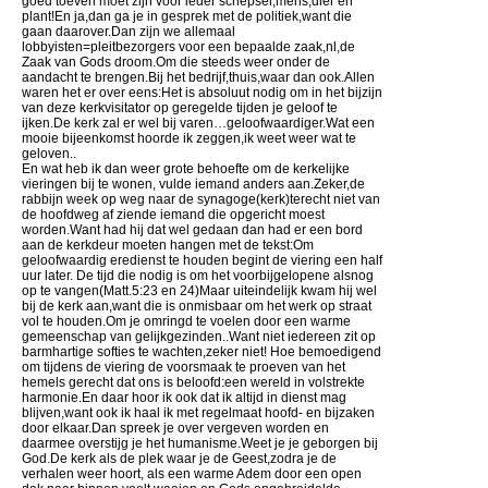
goed toeven moet zijn voor ieder schepsel,mens,dier en
plant!En ja,dan ga je in gesprek met de politiek,want die
gaan daarover.Dan zijn we allemaal
lobbyisten=pleitbezorgers voor een bepaalde zaak,nl,de
Zaak van Gods droom.Om die steeds weer onder de
aandacht te brengen.Bij het bedrijf,thuis,waar dan ook.Allen
waren het er over eens:Het is absoluut nodig om in het bijzijn
van deze kerkvisitator op geregelde tijden je geloof te
ijken.De kerk zal er wel bij varen…geloofwaardiger.Wat een
mooie bijeenkomst hoorde ik zeggen,ik weet weer wat te
geloven..
En wat heb ik dan weer grote behoefte om de kerkelijke
vieringen bij te wonen, vulde iemand anders aan.Zeker,de
rabbijn week op weg naar de synagoge(kerk)terecht niet van
de hoofdweg af ziende iemand die opgericht moest
worden.Want had hij dat wel gedaan dan had er een bord
aan de kerkdeur moeten hangen met de tekst:Om
geloofwaardig eredienst te houden begint de viering een half
uur later. De tijd die nodig is om het voorbijgelopene alsnog
op te vangen(Matt.5:23 en 24)Maar uiteindelijk kwam hij wel
bij de kerk aan,want die is onmisbaar om het werk op straat
vol te houden.Om je omringd te voelen door een warme
gemeenschap van gelijkgezinden..Want niet iedereen zit op
barmhartige softies te wachten,zeker niet! Hoe bemoedigend
om tijdens de viering de voorsmaak te proeven van het
hemels gerecht dat ons is beloofd:een wereld in volstrekte
harmonie.En daar hoor ik ook dat ik altijd in dienst mag
blijven,want ook ik haal ik met regelmaat hoofd- en bijzaken
door elkaar.Dan spreek je over vergeven worden en
daarmee overstijg je het humanisme.Weet je je geborgen bij
God.De kerk als de plek waar je de Geest,zodra je de
verhalen weer hoort, als een warme Adem door een open