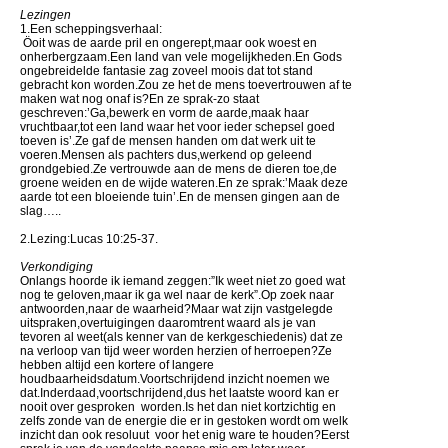
Lezingen
1.Een scheppingsverhaal:
Öoit was de aarde pril en ongerept,maar ook woest en
onherbergzaam.Een land van vele mogelijkheden.En Gods
ongebreidelde fantasie zag zoveel moois dat tot stand
gebracht kon worden.Zou ze het de mens toevertrouwen af te
maken wat nog onaf is?En ze sprak-zo staat
geschreven:’Ga,bewerk en vorm de aarde,maak haar
vruchtbaar,tot een land waar het voor ieder schepsel goed
toeven is’.Ze gaf de mensen handen om dat werk uit te
voeren.Mensen als pachters dus,werkend op geleend
grondgebied.Ze vertrouwde aan de mens de dieren toe,de
groene weiden en de wijde wateren.En ze sprak:’Maak deze
aarde tot een bloeiende tuin’.En de mensen gingen aan de
slag…..
2.Lezing:Lucas 10:25-37.
Verkondiging
Onlangs hoorde ik iemand zeggen:”Ik weet niet zo goed wat
nog te geloven,maar ik ga wel naar de kerk”.Op zoek naar
antwoorden,naar de waarheid?Maar wat zijn vastgelegde
uitspraken,overtuigingen daaromtrent waard als je van
tevoren al weet(als kenner van de kerkgeschiedenis) dat ze
na verloop van tijd weer worden herzien of herroepen?Ze
hebben altijd een kortere of langere
houdbaarheidsdatum.Voortschrijdend inzicht noemen we
dat.Inderdaad,voortschrijdend,dus het laatste woord kan er
nooit over gesproken worden.Is het dan niet kortzichtig en
zelfs zonde van de energie die er in gestoken wordt om welk
inzicht dan ook resoluut voor het enig ware te houden?Eerst