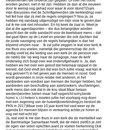
medemensen die onderuit zijn gegaan. Of over het hoofd
worden gezien, niet in tel zijn. Hebben ze dan al die eeuwen
door te weinig oog gehad voor waar ik voor stond?Zoals
mijn discussies met de Schriftgeleerden (de kerkleiding) over
het feit hoe star zij met de regels omgingen?! Nou ja, ze
hebben mij vandaag uitgenodigd om mijn visie te geven,dan
zal ik me ook niet inhouden. En hij keek de zaal in. Weet je
dat al die agendapunten – die dus belangrijker worden
geacht dan de volle aandacht voor de kwetsbare mens – dat
dat gaat lijken op de Leviet en priester die ook dachten dat
de juiste navolging van de regels belangrijker is dan het
blijvend omzien naar… Ik zal jullie zeggen in wat voor kerk ik
me thuis zou voelen, namelijk die gemeenschap die zich
prettig voelt bij die leiding van een kerk (in de persoon van
de rabbi) die ‘op weg naar de synagoge, naar de kerk’
onderweg zich buigt over wat onderuitgehaald is. Ja, dan
hebben we het over een geloof dat helemaal opgaat in de
wereld, dat God vindt (en dat was toch jullie vraag: wat kan ik
nog geloven?) in het geven aan de mensen in nood. God
wordt gevonden in onze relatie met anderen, in het
aanbieden van voedsel aan mensen die honger hebben, het
aanbieden van beschutting aan asielzoekers, vluchtelingen,
welk mens dan ook dat in de kou staat.Maar helaas
werden(worden )velen maar half opgericht:sorry,beste
homo`s, i.t.t hetero`s moeten jullie het voorlopig nog doen
met een zegening van de huwelijksverbinding(zo besloot de
PKN in 2017)Maar over 10 jaar komt het vast weer op de
agenda.En mensen blijven in verwarring achter,ze horen er
nog net niet echt bij!
Ja, wat voel ik me dan thuis in een kerk die de mentaliteit van
de Barmhartige Samaritaan heeft, die de mèns ziet!En je ziet
de ogen van velen oplichten,want ze voelen herkenning.Ook