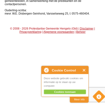
gemeenteleden, in samenwerking met de predikanten en de
contactpersonen.
Ouderling-scriba:
mevr. W.E. Disbergen-Seinhorst, Varsselseweg 25, t: 0575-460404.
© 2008 - 2026 Protestantse Gemeente Hengelo (Gld) |
Disclaimer
|
Privacyverklaring
|
Algemene voorwaarden
|
Beheer
Cookie Control
Deze website gebruikt cookies om
informatie op te slaan op uw
computer.
Cookies toestaan
Meer info