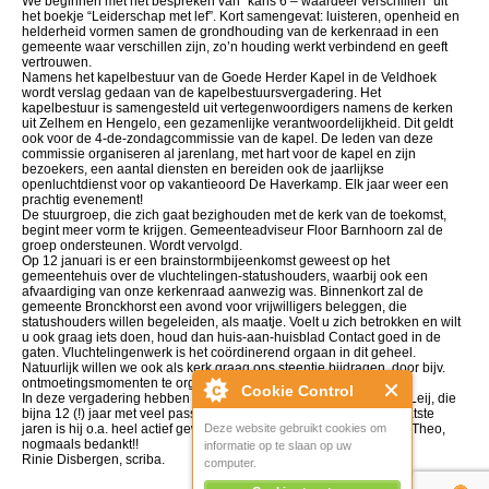
We beginnen met het bespreken van “kans 6 – waardeer verschillen” uit
het boekje “Leiderschap met lef”. Kort samengevat: luisteren, openheid en
helderheid vormen samen de grondhouding van de kerkenraad in een
gemeente waar verschillen zijn, zo’n houding werkt verbindend en geeft
vertrouwen.
Namens het kapelbestuur van de Goede Herder Kapel in de Veldhoek
wordt verslag gedaan van de kapelbestuursvergadering. Het
kapelbestuur is samengesteld uit vertegenwoordigers namens de kerken
uit Zelhem en Hengelo, een gezamenlijke verantwoordelijkheid. Dit geldt
ook voor de 4-de-zondagcommissie van de kapel. De leden van deze
commissie organiseren al jarenlang, met hart voor de kapel en zijn
bezoekers, een aantal diensten en bereiden ook de jaarlijkse
openluchtdienst voor op vakantieoord De Haverkamp. Elk jaar weer een
prachtig evenement!
De stuurgroep, die zich gaat bezighouden met de kerk van de toekomst,
begint meer vorm te krijgen. Gemeenteadviseur Floor Barnhoorn zal de
groep ondersteunen. Wordt vervolgd.
Op 12 januari is er een brainstormbijeenkomst geweest op het
gemeentehuis over de vluchtelingen-statushouders, waarbij ook een
afvaardiging van onze kerkenraad aanwezig was. Binnenkort zal de
gemeente Bronckhorst een avond voor vrijwilligers beleggen, die
statushouders willen begeleiden, als maatje. Voelt u zich betrokken en wilt
u ook graag iets doen, houd dan huis-aan-huisblad Contact goed in de
gaten. Vluchtelingenwerk is het coördinerend orgaan in dit geheel.
Natuurlijk willen we ook als kerk graag ons steentje bijdragen, door bijv.
ontmoetingsmomenten te organiseren in Kerkstraat 15.
Cookie Control
In deze vergadering hebben we afscheid genomen van Theo v.d. Leij, die
bijna 12 (!) jaar met veel passie en inzet diaken is geweest. De laatste
jaren is hij o.a. heel actief geweest in het Kerkstraat 15 gebeuren. Theo,
Deze website gebruikt cookies om
nogmaals bedankt!!
informatie op te slaan op uw
Rinie Disbergen, scriba.
computer.