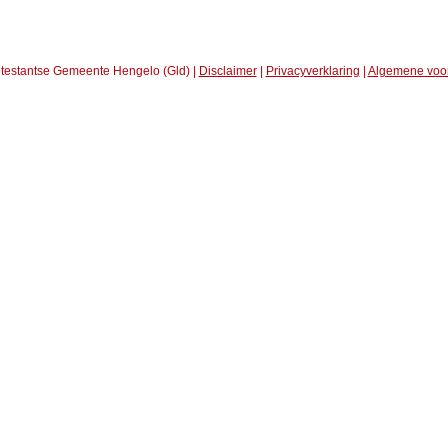
testantse Gemeente Hengelo (Gld) |
Disclaimer
|
Privacyverklaring
|
Algemene voo