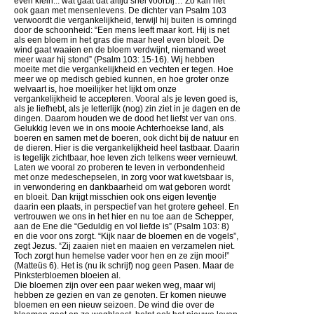
even klein... wat gaat dat altijd snel voorbij… Zo kan het
ook gaan met mensenlevens. De dichter van Psalm 103
verwoordt die vergankelijkheid, terwijl hij buiten is omringd
door de schoonheid: “Een mens leeft maar kort. Hij is net
als een bloem in het gras die maar heel even bloeit. De
wind gaat waaien en de bloem verdwijnt, niemand weet
meer waar hij stond” (Psalm 103: 15-16). Wij hebben
moeite met die vergankelijkheid en vechten er tegen. Hoe
meer we op medisch gebied kunnen, en hoe groter onze
welvaart is, hoe moeilijker het lijkt om onze
vergankelijkheid te accepteren. Vooral als je leven goed is,
als je liefhebt, als je letterlijk (nog) zin ziet in je dagen en de
dingen. Daarom houden we de dood het liefst ver van ons.
Gelukkig leven we in ons mooie Achterhoekse land, als
boeren en samen met de boeren, ook dicht bij de natuur en
de dieren. Hier is die vergankelijkheid heel tastbaar. Daarin
is tegelijk zichtbaar, hoe leven zich telkens weer vernieuwt.
Laten we vooral zo proberen te leven in verbondenheid
met onze medeschepselen, in zorg voor wat kwetsbaar is,
in verwondering en dankbaarheid om wat geboren wordt
en bloeit. Dan krijgt misschien ook ons eigen leventje
daarin een plaats, in perspectief van het grotere geheel. En
vertrouwen we ons in het hier en nu toe aan de Schepper,
aan de Ene die “Geduldig en vol liefde is” (Psalm 103: 8)
en die voor ons zorgt. “Kijk naar de bloemen en de vogels”,
zegt Jezus. “Zij zaaien niet en maaien en verzamelen niet.
Toch zorgt hun hemelse vader voor hen en ze zijn mooi!”
(Matteüs 6). Het is (nu ik schrijf) nog geen Pasen. Maar de
Pinksterbloemen bloeien al.
Die bloemen zijn over een paar weken weg, maar wij
hebben ze gezien en van ze genoten. Er komen nieuwe
bloemen en een nieuw seizoen. De wind die over de