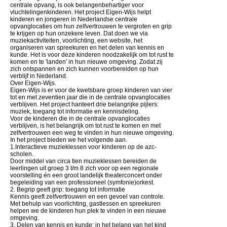
centrale opvang, is ook belangenbehartiger voor
vluchtelingenkinderen. Het project Eigen-Wijs helpt
kinderen en jongeren in Nederlandse centrale
opvanglocaties om hun zelfvertrouwen te vergroten en grip
te krijgen op hun onzekere leven. Dat doen we via
muziekactiviteiten, voorlichting, een website, het
organiseren van spreekuren en het delen van kennis en
kunde. Het is voor deze kinderen noodzakelijk om tot rust te
komen en te 'landen' in hun nieuwe omgeving. Zodat zij
zich ontspannen en zich kunnen voorbereiden op hun
verblijf in Nederland.
Over Eigen-Wijs.
Eigen-Wijs is er voor de kwetsbare groep kinderen van vier
tot en met zeventien jaar die in de centrale opvanglocaties
verblijven. Het project hanteert drie belangrijke pijlers:
muziek, toegang tot informatie en kennisdeling.
Voor de kinderen die in de centrale opvanglocaties
verblijven, is het belangrijk om tot rust te komen en met
zelfvertrouwen een weg te vinden in hun nieuwe omgeving.
In het project bieden we het volgende aan.
1.Interactieve muzieklessen voor kinderen op de azc-
scholen.
Door middel van circa tien muzieklessen bereiden de
leerlingen uit groep 3 t/m 8 zich voor op een regionale
voorstelling én een groot landelijk theaterconcert onder
begeleiding van een professioneel (symfonie)orkest.
2. Begrip geeft grip: toegang tot informatie
Kennis geeft zelfvertrouwen en een gevoel van controle.
Met behulp van voorlichting, gastlessen en spreekuren
helpen we de kinderen hun plek te vinden in een nieuwe
omgeving.
3. Delen van kennis en kunde: in het belang van het kind