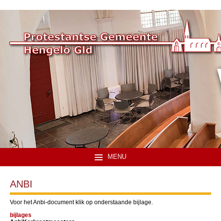
MENU
ANBI
Voor het Anbi-document klik op onderstaande bijlage.
bijlages