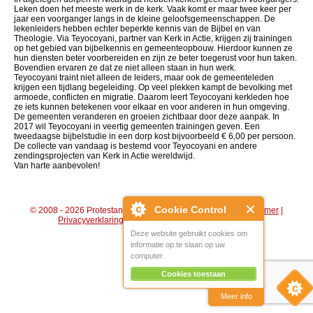
Leken doen het meeste werk in de kerk. Vaak komt er maar twee keer per
jaar een voorganger langs in de kleine geloofsgemeenschappen. De
lekenleiders hebben echter beperkte kennis van de Bijbel en van
Theologie. Via Teyocoyani, partner van Kerk in Actie, krijgen zij trainingen
op het gebied van bijbelkennis en gemeenteopbouw. Hierdoor kunnen ze
hun diensten beter voorbereiden en zijn ze beter toegerust voor hun taken.
Bovendien ervaren ze dat ze niet alleen staan in hun werk.
Teyocoyani traint niet alleen de leiders, maar ook de gemeenteleden
krijgen een tijdlang begeleiding. Op veel plekken kampt de bevolking met
armoede, conflicten en migratie. Daarom leert Teyocoyani kerkleden hoe
ze iets kunnen betekenen voor elkaar en voor anderen in hun omgeving.
De gemeenten veranderen en groeien zichtbaar door deze aanpak. In
2017 wil Teyocoyani in veertig gemeenten trainingen geven. Een
tweedaagse bijbelstudie in een dorp kost bijvoorbeeld € 6,00 per persoon.
De collecte van vandaag is bestemd voor Teyocoyani en andere
zendingsprojecten van Kerk in Actie wereldwijd.
Van harte aanbevolen!
Cookie Control
© 2008 - 2026 Protestantse Gemeente Hengelo (Gld) |
Disclaimer
|
Privacyverklaring
|
Algemene voorwaarden
|
Beheer
Deze website gebruikt cookies om
informatie op te slaan op uw
computer.
Cookies toestaan
Meer info