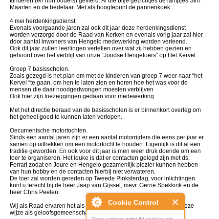
kinderen (en hun ouders) gevierd. Al die blije gezichtjes de lampjes Sint
Maarten en de bedelaar. Met als hoogtepunt de pannenkoek.
4 mei herdenkingsdienst.
Evenals voorgaande jaren zal ook dit jaar deze herdenkingsdienst
worden verzorgd door de Raad van Kerken en evenals vorig jaar zal hier
door aantal inwoners van Hengelo medewerking worden verleend.
Ook dit jaar zullen leerlingen vertellen over wat zij hebben gezien en
gehoord over het verblijf van onze “Joodse Hengeloers” op Het Kervel.
Groep 7 basisscholen.
Zoals gezegd is het plan om met de kinderen van groep 7 weer naar “het
Kervel “te gaan, om hen te laten zien en horen hoe het was voor de
mensen die daar noodgedwongen moesten verblijven
Ook hier zijn toezeggingen gedaan voor medewerking.
Met het directie beraad van de basisscholen is er binnenkort overleg om
het geheel goed te kunnen laten verlopen.
Oecumenische motortochten.
Sinds een aantal jaren zijn er een aantal motorrijders die eens per jaar er
samen op uittrekken om een motortocht te houden. Eigenlijk is dit al een
traditie geworden. En ook voor dit jaar is men weer druk doende om een
toer te organiseren. Het leuke is dat er contacten gelegd zijn met ds.
Ferrari zodat en Joure en Hengelo gezamenlijk plezier kunnen hebben
van hun hobby en de contacten hierbij niet verwateren.
De toer zal worden gereden op Tweede Pinksterdag, voor inlichtingen
kunt u terecht bij de heer Jaap van Gijssel, mevr. Gerrie Spekkink en de
heer Chris Peelen.
Cookie Control
Wij als Raad ervaren het als heel bijzonder en zijn blij dat wij op deze
wijze als geloofsgemeenschappen samen mogen optrekken.