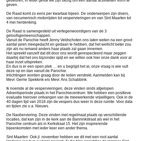
gebeuren, in ieder geval we zijn bezig om een aantal activiteiten vorm te
geven.
De Raad komt zo eens per kwartaal bijeen. De onderwerpen zijn divers,
van oecumenisch motorrijden tot vespervieringen en van Sint Maarten tot
4 mei herdenking.
De Raad is samengesteld uit vertegenwoordigers van de 3
geloofsgemeenschappen.
Vanuit de Parochie heeft Jenny Veldschoten ons laten weten na een groot
aantal jaren meegedacht en gedaan te hebben, dat het wellicht beter zou
zijn als nu iemand anders haar plaats zal gaan innemen.
Het spreekt vanzelf dat dit door ons wordt gerespecteerd maar zeggen
daarbij dat het ons bijzonder spijt en we willen ook hier onze dank voor al
haar inzet uitspreken.
En dus is er een open plek … en u begrijpt het al, onze vraag is wie vult
deze op en dan vanuit de Parochie.
Inlichtingen worden graag door de leden verstrekt. Aanmelden kan bij
Mevr. Gerrie Spekkink e/o Mevr. Ans Schabbink.
Ik noemde al de vespervieringen, deze vinden sinds afgelopen
Adventsperiode plaats in het Parochiecentrum. We hebben een positieve
evaluatie hierover ontvangen van de meewerkende vrijwilligers. Ook in de
40 dagen tijd van 2018 zijn de vespers dus weer in deze ruimte. Voor data
en tijden zie o.a. Nieuws.
De Naoberviering. Deze vinden met regelmaat plaats op verschillende
locaties, dat kan zijn in de kerk aan de Banninkstraat als wel in het
Parochie centrum als in Kerkstraat 15. Het zijn inspirerende
bijeenkomsten met ieder keer een ander thema.
Sint Maarten: Ook jl. november hebben we dit met een root aantal