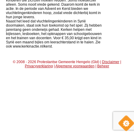
Kinderen die zichzelf moeten redden. Soms moederziel
alleen. Soms nooit vrede gekend. Daarom komt de kerk in
actie. In de periode van Advent en Kerst bieden we
vluchtelingenkinderen hoop, zodat vrede dichterbij komt in
hun jonge levens.
Naast het leed dat vluchtelingenkinderen in Syrië
doormaken, staat ook hun toekomst op het spel. Zij hebben
jarenlang geen onderwijs gehad. Kerken helpen met
bijlessen, lesboeken, het opknappen van schoolgebouwen
en het trainen van docenten. Voor € 35,00 krijgt een kind in
Syrië een maand bijles om leerachterstand in te halen. Zie
ook www.kerkinactie.nl/kerst.
© 2008 - 2026 Protestantse Gemeente Hengelo (Gld) |
Disclaimer
|
Privacyverklaring
|
Algemene voorwaarden
|
Beheer