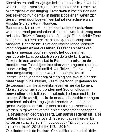
Kloosters en abdijen zijn gastvrij in de mooiste zin van het
woord: ieder is welkom, ongeacht religieuze of kerkelijke
achtergrond of overtuiging. Protestanten voelen zich dan
ook zeker op hun gemak in menig klooster en weten zich
geïnspireerd door boeken van katholieke schrijvers als
Anselm Grün en Henri Nouwen.
Samen met katholieken en oosters orthodox gelovigen
weten ook veel protestanten uit de hele wereld de weg naar
het kleine Taizé in Bourgondië, Frankrijk. Daar stichtte Frere
Roger in 1940 een oecumenische gemeenschap van
broeders. Het groeide uit tot een internationaal centrum
voor jongeren en volwassenen. Duizenden bezoeken
jaarlijks, meestal voor een week, het klooster met
omliggende kampeerplaatsen en de grote kerkruimte.
Telkens in een andere stad in Europa organiseren de
broeders van Taize bijeenkomsten voor jongeren rond de
jaarwisseling. De spiritualiteit van Taize is “eenvoudig” in
haar toegankelijkheid. Er wordt niet gesproken in
leerstellingen, dogmatisch of theologisch. Wel zijn er drie
maal daags bijbelstudies, waarbij persoonlijk geloven en
de toepassing in het dagelijks leven ter sprake komen.
Mensen weten zich verbonden met God en elkaar in
eenvoudige, zich telkens herhalende liederen met korte
teksten. Stilte wordt juist in de massaal bezochte vieringen
beoefend; minuten lang zijn duizenden, zittend op de
grond, zwijgend en stil. Op veel plaatsen in Nederland
worden in “gewone” kerken en geloofsgemeenschappen
Taizévieringen georganiseerd. Een aantal liederen uit Taizé
hebben hun plaats veroverd in de zondagse liturgie, bij
koren en cantorijen en in het Liedboek “Zingen en bidden
in huis en kerk”, 2013 (bijv. 117a, 301g).
Ook liederen uit de Keltisch-Christelijke spiritualiteit (bijv.