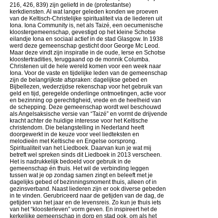
216, 426, 839) zijn geliefd in de (protestantse)
kerkdiensten. Al wat langer geleden konden we proeven
van de Keltisch-Christelijke spiritualiteit via de liederen uit
Iona. Iona Community is, net als Taizé, een oecumenische
kloostergemeenschap, gevestigd op het kleine Schotse
eilandje Iona en sociaal actief in de stad Glasgow. In 1938
werd deze gemeenschap gesticht door George Mc Leod.
Maar deze vindt zijn inspiratie in de oude, Ierse en Schotse
kloostertradities, teruggaand op de monnik Columba.
Christenen uit de hele wereld komen voor een week naar
Iona. Voor de vaste en tijdelijke leden van de gemeenschap
zijn de belangrijkste afspraken: dagelijkse gebed en
Bijbellezen, wederzijdse rekenschap voor het gebruik van
geld en tijd, geregelde onderlinge ontmoetingen, actie voor
en bezinning op gerechtigheid, vrede en de heelheid van
de schepping. Deze gemeenschap wordt wel beschouwd
als Angelsaksische versie van “Taizé” en vormt de drijvende
kracht achter de huidige interesse voor het Keltische
christendom. Die belangstelling in Nederland heeft
doorgewerkt in de keuze voor veel liedteksten en
melodieën met Keltische en Engelse oorsprong.
Spiritualiteit van het Liedboek. Daarvan kun je wat mij
betreft wel spreken sinds dit Liedboek in 2013 verscheen.
Het is nadrukkelijk bedoeld voor gebruik in de
gemeenschap én thuis. Het wil de verbinding leggen
tussen wat je op zondag samen zingt en beleeft met je
dagelijks gebed of bezinningsmoment thuis, alleen of in
gezinsverband. Naast liederen zijn er ook diverse gebeden
in te vinden. Gerubriceerd naar de getijden van de dag, de
getijden van het jaar en de levensreis. Zo kun je thuis iets
van het “kloosterleven” vorm geven. En inspireert het de
kerkelijke gemeenschap in dorp en stad ook, om als het