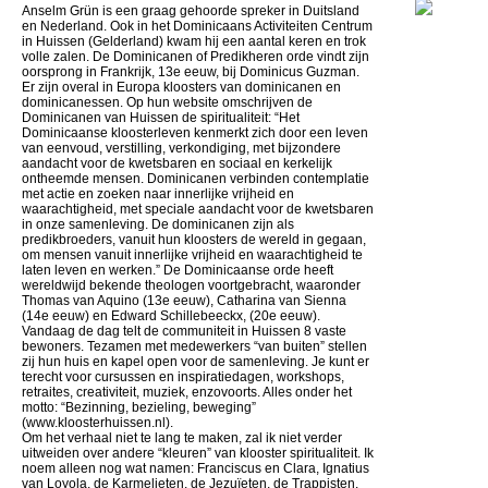
Anselm Grün is een graag gehoorde spreker in Duitsland
en Nederland. Ook in het Dominicaans Activiteiten Centrum
in Huissen (Gelderland) kwam hij een aantal keren en trok
volle zalen. De Dominicanen of Predikheren orde vindt zijn
oorsprong in Frankrijk, 13e eeuw, bij Dominicus Guzman.
Er zijn overal in Europa kloosters van dominicanen en
dominicanessen. Op hun website omschrijven de
Dominicanen van Huissen de spiritualiteit: “Het
Dominicaanse kloosterleven kenmerkt zich door een leven
van eenvoud, verstilling, verkondiging, met bijzondere
aandacht voor de kwetsbaren en sociaal en kerkelijk
ontheemde mensen. Dominicanen verbinden contemplatie
met actie en zoeken naar innerlijke vrijheid en
waarachtigheid, met speciale aandacht voor de kwetsbaren
in onze samenleving. De dominicanen zijn als
predikbroeders, vanuit hun kloosters de wereld in gegaan,
om mensen vanuit innerlijke vrijheid en waarachtigheid te
laten leven en werken.” De Dominicaanse orde heeft
wereldwijd bekende theologen voortgebracht, waaronder
Thomas van Aquino (13e eeuw), Catharina van Sienna
(14e eeuw) en Edward Schillebeeckx, (20e eeuw).
Vandaag de dag telt de communiteit in Huissen 8 vaste
bewoners. Tezamen met medewerkers “van buiten” stellen
zij hun huis en kapel open voor de samenleving. Je kunt er
terecht voor cursussen en inspiratiedagen, workshops,
retraites, creativiteit, muziek, enzovoorts. Alles onder het
motto: “Bezinning, bezieling, beweging”
(www.kloosterhuissen.nl).
Om het verhaal niet te lang te maken, zal ik niet verder
uitweiden over andere “kleuren” van klooster spiritualiteit. Ik
noem alleen nog wat namen: Franciscus en Clara, Ignatius
van Loyola, de Karmelieten, de Jezuïeten, de Trappisten.