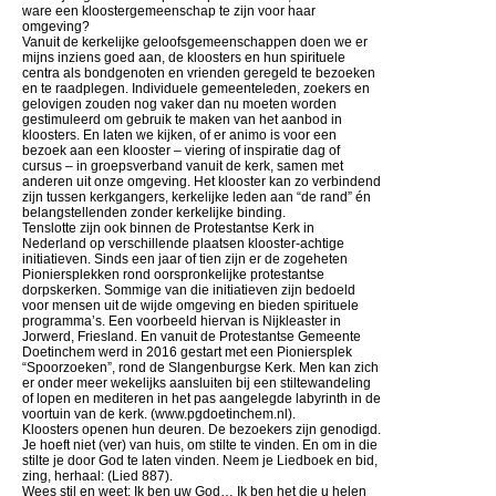
ware een kloostergemeenschap te zijn voor haar
omgeving?
Vanuit de kerkelijke geloofsgemeenschappen doen we er
mijns inziens goed aan, de kloosters en hun spirituele
centra als bondgenoten en vrienden geregeld te bezoeken
en te raadplegen. Individuele gemeenteleden, zoekers en
gelovigen zouden nog vaker dan nu moeten worden
gestimuleerd om gebruik te maken van het aanbod in
kloosters. En laten we kijken, of er animo is voor een
bezoek aan een klooster – viering of inspiratie dag of
cursus – in groepsverband vanuit de kerk, samen met
anderen uit onze omgeving. Het klooster kan zo verbindend
zijn tussen kerkgangers, kerkelijke leden aan “de rand” én
belangstellenden zonder kerkelijke binding.
Tenslotte zijn ook binnen de Protestantse Kerk in
Nederland op verschillende plaatsen klooster-achtige
initiatieven. Sinds een jaar of tien zijn er de zogeheten
Pioniersplekken rond oorspronkelijke protestantse
dorpskerken. Sommige van die initiatieven zijn bedoeld
voor mensen uit de wijde omgeving en bieden spirituele
programma’s. Een voorbeeld hiervan is Nijkleaster in
Jorwerd, Friesland. En vanuit de Protestantse Gemeente
Doetinchem werd in 2016 gestart met een Pioniersplek
“Spoorzoeken”, rond de Slangenburgse Kerk. Men kan zich
er onder meer wekelijks aansluiten bij een stiltewandeling
of lopen en mediteren in het pas aangelegde labyrinth in de
voortuin van de kerk. (www.pgdoetinchem.nl).
Kloosters openen hun deuren. De bezoekers zijn genodigd.
Je hoeft niet (ver) van huis, om stilte te vinden. En om in die
stilte je door God te laten vinden. Neem je Liedboek en bid,
zing, herhaal: (Lied 887).
Wees stil en weet: Ik ben uw God… Ik ben het die u helen