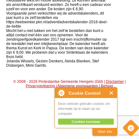
meditatieve tekst en mooie afbeelding. Ze kunnen allemaal
als ansichtkaart verstuurd worden. Zo heeft u een cadeau voor
uzelf en voor een ander. De kosten zijn € 6,90.
Voorgaande jaren verkochten wij de adventskalenders, dit
jaar kunt u ze zelf bestellen via
https://webwinkel.pkn.nl/advent/adventskalender-2016-deel-
de-liefde
Mocht het u niet lukken om het zelf te bestellen dan kunt u
altijd contact met één van ons opnemen. Voor de
zendingserfgoedkalender 2017 ligt een inschrijfformulier op
de leestafel met een inkijkexemplaar. De kalender heeft als
thema Kunst en Kerk in Papua. De kosten van deze kalender
zijn € 9,00. We proberen dat u voor Sinterklaas de kalenders
thuis hebt.
Jolanda Wissels, Gezien Denkers, Aleida Blanken, Stef
Disbergen, Mimi Garrits.
© 2008 - 2026 Protestantse Gemeente Hengelo (Gld) |
Disclaimer
|
Privacyverklaring
|
Algemene voorwaarden
|
Beheer
Cookie Control
Deze website gebruikt cookies om
informatie op te slaan op uw
computer.
Cookies toestaan
Meer info