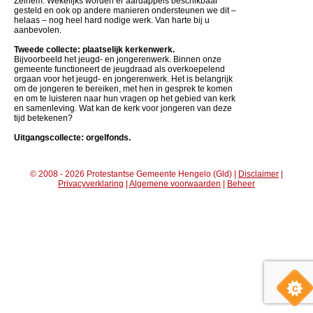
Zelhem. Wekelijks worden er aardappels beschikbaar
gesteld en ook op andere manieren ondersteunen we dit –
helaas – nog heel hard nodige werk. Van harte bij u
aanbevolen.
Tweede collecte: plaatselijk kerkenwerk.
Bijvoorbeeld het jeugd- en jongerenwerk. Binnen onze
gemeente functioneert de jeugdraad als overkoepelend
orgaan voor het jeugd- en jongerenwerk. Het is belangrijk
om de jongeren te bereiken, met hen in gesprek te komen
en om te luisteren naar hun vragen op het gebied van kerk
en samenleving. Wat kan de kerk voor jongeren van deze
tijd betekenen?
Uitgangscollecte: orgelfonds.
© 2008 - 2026 Protestantse Gemeente Hengelo (Gld) |
Disclaimer
|
Privacyverklaring
|
Algemene voorwaarden
|
Beheer