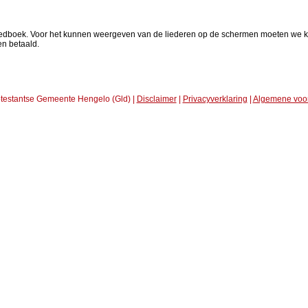
liedboek. Voor het kunnen weergeven van de liederen op de schermen moeten we ku
en betaald.
testantse Gemeente Hengelo (Gld) |
Disclaimer
|
Privacyverklaring
|
Algemene voo