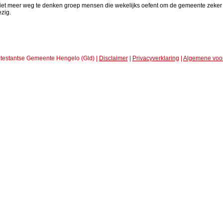
n niet meer weg te denken groep mensen die wekelijks oefent om de gemeente zeke
ezig.
testantse Gemeente Hengelo (Gld) |
Disclaimer
|
Privacyverklaring
|
Algemene voo